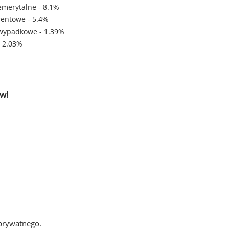
emerytalne - 8.1%
rentowe - 5.4%
wypadkowe - 1.39%
- 2.03%
w!
 prywatnego.