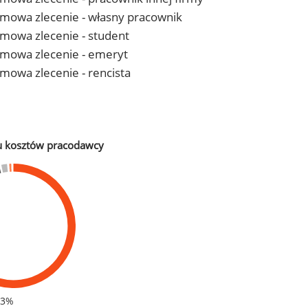
- umowa zlecenie - własny pracownik
 umowa zlecenie - student
- umowa zlecenie - emeryt
 umowa zlecenie - rencista
u kosztów pracodawcy
83%