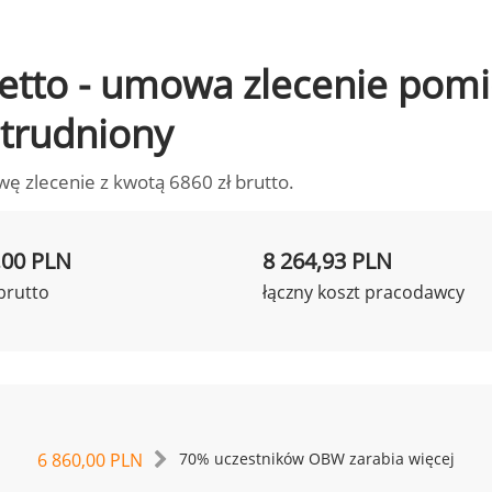
o netto - umowa zlecenie po
zatrudniony
wę zlecenie z kwotą 6860 zł brutto.
,00 PLN
8 264,93 PLN
brutto
łączny koszt pracodawcy
6 860,00 PLN
70% uczestników OBW zarabia więcej