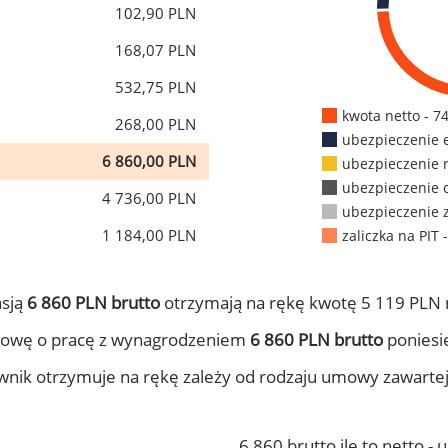
102,90 PLN
168,07 PLN
532,75 PLN
kwota netto - 7
268,00 PLN
ubezpieczenie 
6 860,00 PLN
ubezpieczenie 
ubezpieczenie 
4 736,00 PLN
ubezpieczenie 
1 184,00 PLN
zaliczka na PIT 
nsją
6 860 PLN brutto
otrzymają na rękę kwotę 5 119 PLN 
mowę o pracę z wynagrodzeniem
6 860 PLN brutto
poniesie
ownik otrzymuje na rękę zależy od rodzaju umowy zawarte
6 860 brutto ile to netto -