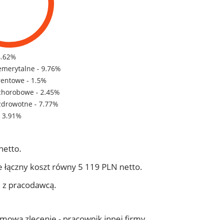
4.62%
emerytalne - 9.76%
rentowe - 1.5%
chorobowe - 2.45%
zdrowotne - 7.77%
- 3.91%
netto.
 łączny koszt równy 5 119 PLN netto.
j z pracodawcą.
 umowa zlecenie - pracownik innej firmy