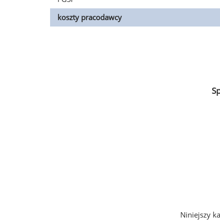
koszty pracodawcy
S
Niniejszy k