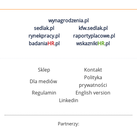
wynagrodzenia.pl
sedlak.pl
kfw.sedlak.pl
rynekpracy.pl
raportyplacowe.pl
badania
HR
.pl
wskazniki
HR
.pl
Sklep
Kontakt
Polityka
Dla mediów
prywatności
Regulamin
English version
Linkedin
Partnerzy: