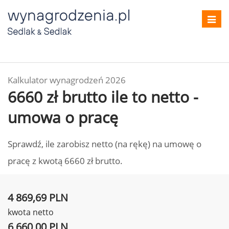
Toggl
navig
Kalkulator wynagrodzeń 2026
6660 zł brutto ile to netto -
umowa o pracę
Sprawdź, ile zarobisz netto (na rękę) na umowę o
pracę z kwotą 6660 zł brutto.
4 869,69 PLN
kwota netto
6 660,00 PLN