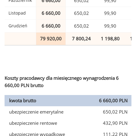
Październik
6 660,00
650,02
99,90
1
Listopad
6 660,00
650,02
99,90
1
Grudzień
6 660,00
650,02
99,90
1
79 920,00
7 800,24
1 198,80
1 
Koszty pracodawcy dla miesięcznego wynagrodzenia 6
660,00 PLN brutto
kwota brutto
6 660,00 PLN
ubezpieczenie emerytalne
650,02 PLN
ubezpieczenie rentowe
432,90 PLN
ubezpieczenie wypadkowe
111,22 PLN