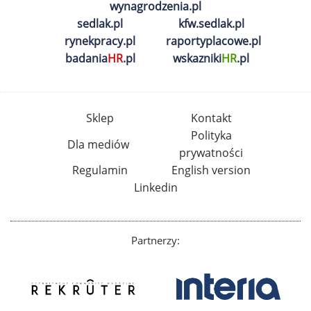
wynagrodzenia.pl
sedlak.pl
kfw.sedlak.pl
rynekpracy.pl
raportyplacowe.pl
badania
HR
.pl
wskazniki
HR
.pl
Sklep
Kontakt
Polityka
Dla mediów
prywatności
Regulamin
English version
Linkedin
Partnerzy: