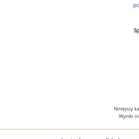
po
S
Niniejszy k
Wyniki n