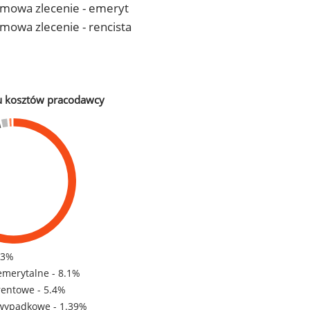
- umowa zlecenie - emeryt
 umowa zlecenie - rencista
u kosztów pracodawcy
83%
emerytalne - 8.1%
rentowe - 5.4%
wypadkowe - 1.39%