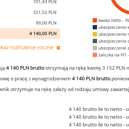
101,43 PLN
321,52 PLN
kwota netto - 7
99,00 PLN
ubezpieczenie 
4 140,00 PLN
ubezpieczenie 
ubezpieczenie 
każ rozliczenie roczne
ubezpieczenie 
zaliczka na PIT 
sją
4 140 PLN brutto
otrzymają na rękę kwotę 3 152 PLN n
mowę o pracę z wynagrodzeniem
4 140 PLN brutto
poniesie
ownik otrzymuje na rękę zależy od rodzaju umowy zawarte
4 140 brutto ile to netto -
4 140 brutto ile to netto 
4 140 brutto ile to netto -