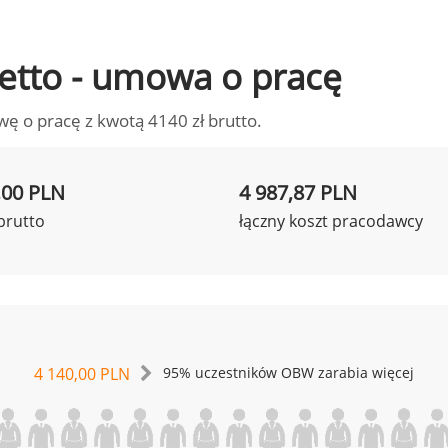
 netto - umowa o pracę
wę o pracę z kwotą 4140 zł brutto.
,00 PLN
4 987,87 PLN
brutto
łączny koszt pracodawcy
4 140,00 PLN
95% uczestników OBW zarabia więcej