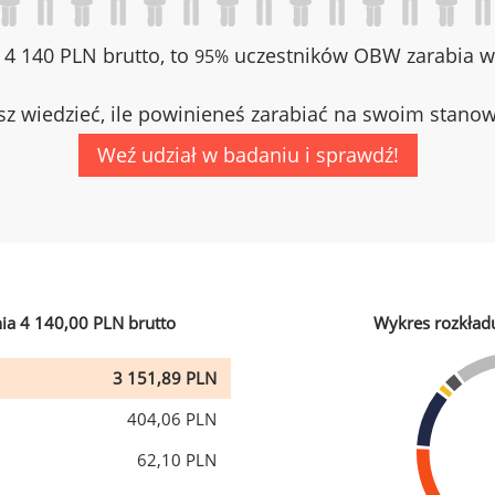
z 4 140 PLN brutto, to
uczestników OBW zarabia wi
95%
z wiedzieć, ile powinieneś zarabiać na swoim stano
Weź udział w badaniu i sprawdź!
ia 4 140,00 PLN brutto
Wykres rozkład
3 151,89 PLN
404,06 PLN
62,10 PLN