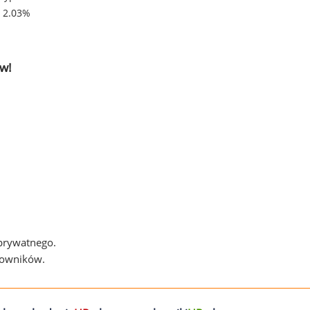
- 2.03%
w!
 prywatnego.
cowników.