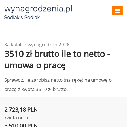
Toggl
navig
Kalkulator wynagrodzeń 2026
3510 zł brutto ile to netto -
umowa o pracę
Sprawdź, ile zarobisz netto (na rękę) na umowę o
pracę z kwotą 3510 zł brutto.
2 723,18 PLN
kwota netto
3 510,00 PLN