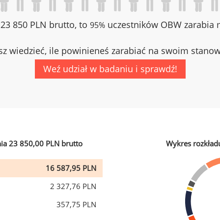
z 23 850 PLN brutto, to
uczestników OBW zarabia m
95%
z wiedzieć, ile powinieneś zarabiać na swoim stano
Weź udział w badaniu i sprawdź!
ia 23 850,00 PLN brutto
Wykres rozkład
16 587,95 PLN
2 327,76 PLN
357,75 PLN