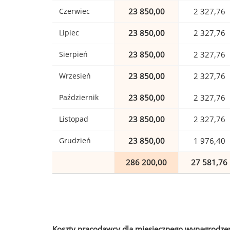
Czerwiec
23 850,00
2 327,76
Lipiec
23 850,00
2 327,76
Sierpień
23 850,00
2 327,76
Wrzesień
23 850,00
2 327,76
Październik
23 850,00
2 327,76
Listopad
23 850,00
2 327,76
Grudzień
23 850,00
1 976,40
286 200,00
27 581,76
Koszty pracodawcy dla miesięcznego wynagrodzen