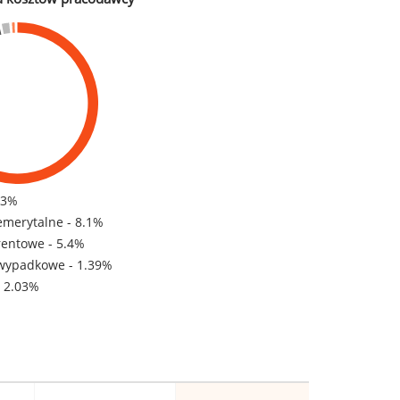
83%
emerytalne - 8.1%
rentowe - 5.4%
wypadkowe - 1.39%
- 2.03%