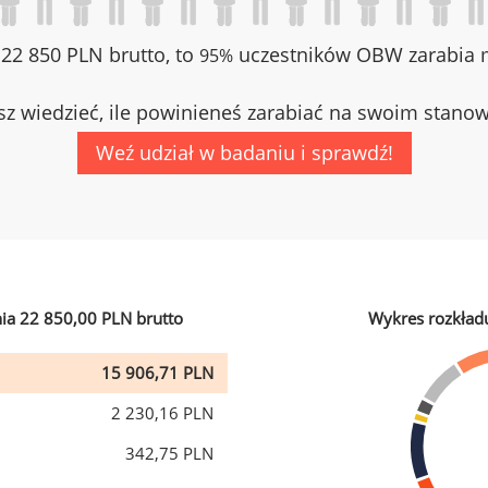
z 22 850 PLN brutto, to
uczestników OBW zarabia m
95%
z wiedzieć, ile powinieneś zarabiać na swoim stano
Weź udział w badaniu i sprawdź!
ia 22 850,00 PLN brutto
Wykres rozkład
15 906,71 PLN
2 230,16 PLN
342,75 PLN