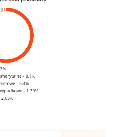
83%
emerytalne - 8.1%
rentowe - 5.4%
wypadkowe - 1.39%
- 2.03%