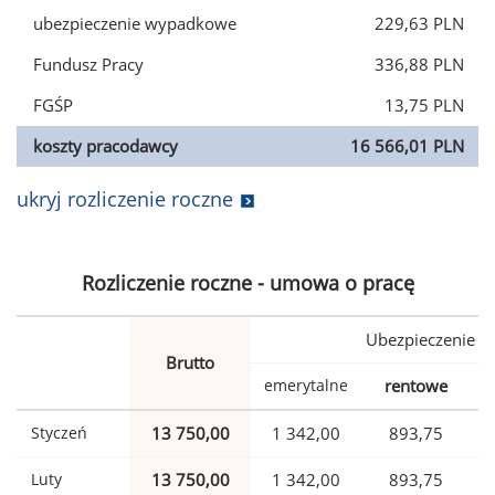
ubezpieczenie wypadkowe
229,63 PLN
Fundusz Pracy
336,88 PLN
FGŚP
13,75 PLN
koszty pracodawcy
16 566,01 PLN
ukryj rozliczenie roczne
Rozliczenie roczne - umowa o pracę
Ubezpieczenie
Brutto
emerytalne
rentowe
w
Styczeń
13 750,00
1 342,00
893,75
Luty
13 750,00
1 342,00
893,75