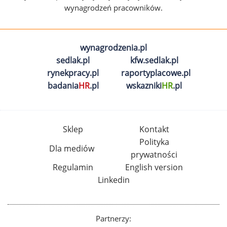
wynagrodzeń pracowników.
wynagrodzenia.pl
sedlak.pl
kfw.sedlak.pl
rynekpracy.pl
raportyplacowe.pl
badania
HR
.pl
wskazniki
HR
.pl
Sklep
Kontakt
Polityka
Dla mediów
prywatności
Regulamin
English version
Linkedin
Partnerzy: