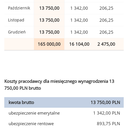
Październik
13 750,00
1 342,00
206,25
Listopad
13 750,00
1 342,00
206,25
Grudzień
13 750,00
1 342,00
206,25
165 000,00
16 104,00
2 475,00
4
Koszty pracodawcy dla miesięcznego wynagrodzenia 13
750,00 PLN brutto
kwota brutto
13 750,00 PLN
ubezpieczenie emerytalne
1 342,00 PLN
ubezpieczenie rentowe
893,75 PLN