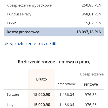
ubezpieczenie wypadkowe
250,85 PLN
Fundusz Pracy
368,01 PLN
FGŚP
15,02 PLN
koszty pracodawcy
18 097,18 PLN
ukryj rozliczenie roczne
Rozliczenie roczne - umowa o pracę
Ubezpieczenie
Brutto
emerytalne
rentowe
w
Styczeń
15 020,90
1 466,04
976,36
Luty
15 020,90
1 466,04
976,36