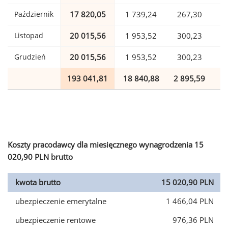
Październik
17 820,05
1 739,24
267,30
Listopad
20 015,56
1 953,52
300,23
Grudzień
20 015,56
1 953,52
300,23
193 041,81
18 840,88
2 895,59
4
Koszty pracodawcy dla miesięcznego wynagrodzenia 15
020,90 PLN brutto
kwota brutto
15 020,90 PLN
ubezpieczenie emerytalne
1 466,04 PLN
ubezpieczenie rentowe
976,36 PLN