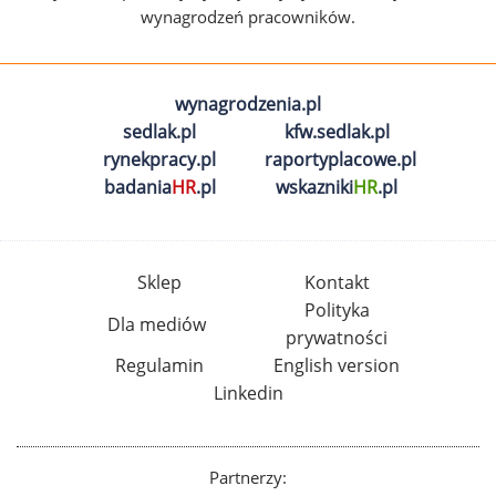
wynagrodzeń pracowników.
wynagrodzenia.pl
sedlak.pl
kfw.sedlak.pl
rynekpracy.pl
raportyplacowe.pl
badania
HR
.pl
wskazniki
HR
.pl
Sklep
Kontakt
Polityka
Dla mediów
prywatności
Regulamin
English version
Linkedin
Partnerzy: