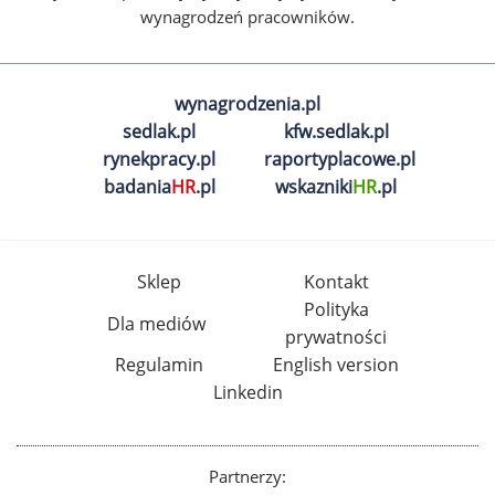
wynagrodzeń pracowników.
wynagrodzenia.pl
sedlak.pl
kfw.sedlak.pl
rynekpracy.pl
raportyplacowe.pl
badania
HR
.pl
wskazniki
HR
.pl
Sklep
Kontakt
Polityka
Dla mediów
prywatności
Regulamin
English version
Linkedin
Partnerzy: