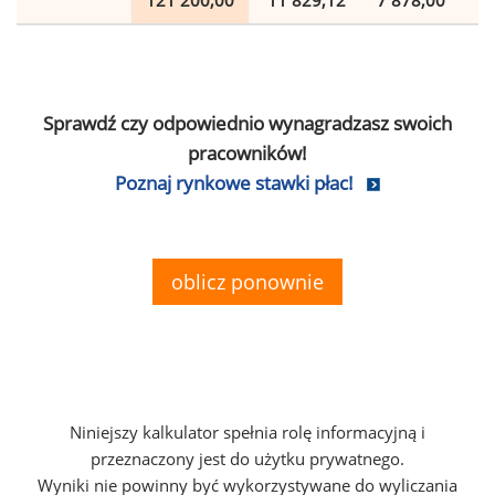
121 200,00
11 829,12
7 878,00
2
Sprawdź czy odpowiednio wynagradzasz swoich
pracowników!
Poznaj rynkowe stawki płac!
oblicz ponownie
Niniejszy kalkulator spełnia rolę informacyjną i
przeznaczony jest do użytku prywatnego.
Wyniki nie powinny być wykorzystywane do wyliczania