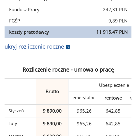
Fundusz Pracy
242,31 PLN
FGŚP
9,89 PLN
koszty pracodawcy
11 915,47 PLN
ukryj rozliczenie roczne
Rozliczenie roczne - umowa o pracę
Ubezpieczenie
Brutto
emerytalne
rentowe
wy
Styczeń
9 890,00
965,26
642,85
Luty
9 890,00
965,26
642,85