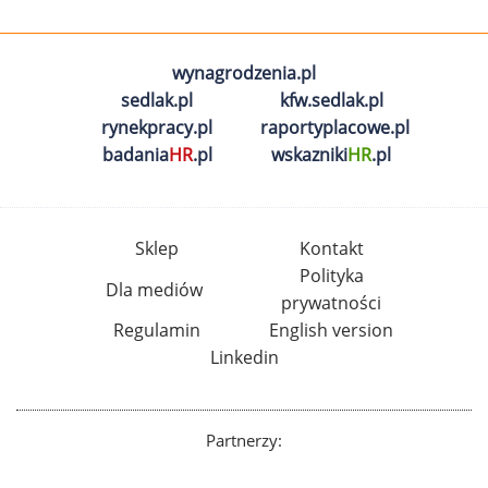
wynagrodzenia.pl
sedlak.pl
kfw.sedlak.pl
rynekpracy.pl
raportyplacowe.pl
badania
HR
.pl
wskazniki
HR
.pl
Sklep
Kontakt
Polityka
Dla mediów
prywatności
Regulamin
English version
Linkedin
Partnerzy: