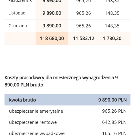
Październik
9 890,00
965,26
148,35
Listopad
9 890,00
965,26
148,35
Grudzień
9 890,00
965,26
148,35
118 680,00
11 583,12
1 780,20
2
Koszty pracodawcy dla miesięcznego wynagrodzenia 9
890,00 PLN brutto
kwota brutto
9 890,00 PLN
ubezpieczenie emerytalne
965,26 PLN
ubezpieczenie rentowe
642,85 PLN
ubezpieczenie wypadkowe
165,16 PLN