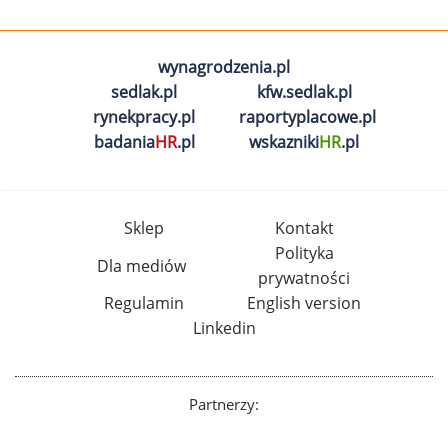
wynagrodzenia.pl
sedlak.pl
kfw.sedlak.pl
rynekpracy.pl
raportyplacowe.pl
badania
HR
.pl
wskazniki
HR
.pl
Sklep
Kontakt
Polityka
Dla mediów
prywatności
Regulamin
English version
Linkedin
Partnerzy: