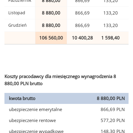
Październik
8 880,00
866,69
133,20
Listopad
8 880,00
866,69
133,20
Grudzień
8 880,00
866,69
133,20
106 560,00
10 400,28
1 598,40
2
Koszty pracodawcy dla miesięcznego wynagrodzenia 8
880,00 PLN brutto
kwota brutto
8 880,00 PLN
ubezpieczenie emerytalne
866,69 PLN
ubezpieczenie rentowe
577,20 PLN
ubezpieczenie wypadkowe
148,30 PLN