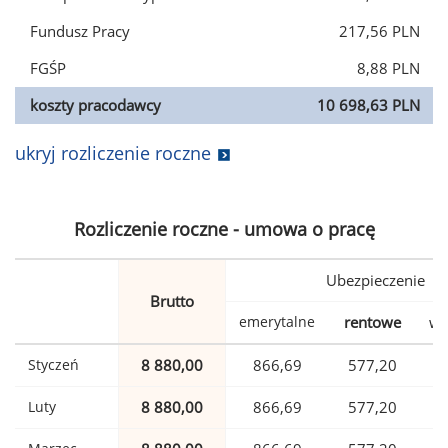
Fundusz Pracy
217,56 PLN
FGŚP
8,88 PLN
koszty pracodawcy
10 698,63 PLN
ukryj rozliczenie roczne
Rozliczenie roczne - umowa o pracę
Ubezpieczenie
Brutto
emerytalne
rentowe
wy
Styczeń
8 880,00
866,69
577,20
Luty
8 880,00
866,69
577,20