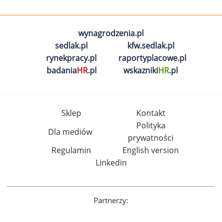
wynagrodzenia.pl
sedlak.pl
kfw.sedlak.pl
rynekpracy.pl
raportyplacowe.pl
badania
HR
.pl
wskazniki
HR
.pl
Sklep
Kontakt
Polityka
Dla mediów
prywatności
Regulamin
English version
Linkedin
Partnerzy: