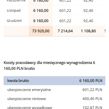
Październik
6 160,00
601,22
92,40
1
Listopad
6 160,00
601,22
92,40
1
Grudzień
6 160,00
601,22
92,40
1
73 920,00
7 214,64
1 108,80
1 
Koszty pracodawcy dla miesięcznego wynagrodzenia 6
160,00 PLN brutto
kwota brutto
6 160,00 PLN
ubezpieczenie emerytalne
601,22 PLN
ubezpieczenie rentowe
400,40 PLN
ubezpieczenie wypadkowe
102,87 PLN