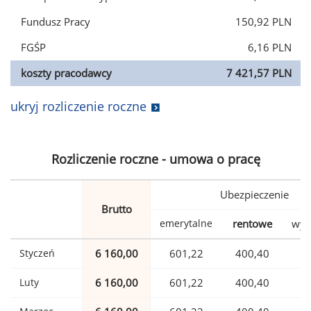
Fundusz Pracy
150,92 PLN
FGŚP
6,16 PLN
koszty pracodawcy
7 421,57 PLN
ukryj rozliczenie roczne
Rozliczenie roczne - umowa o pracę
Ubezpieczenie
Brutto
emerytalne
rentowe
wyp
Styczeń
6 160,00
601,22
400,40
1
Luty
6 160,00
601,22
400,40
1