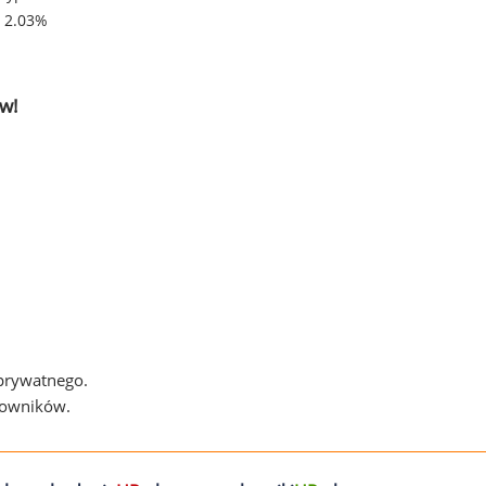
- 2.03%
w!
 prywatnego.
cowników.