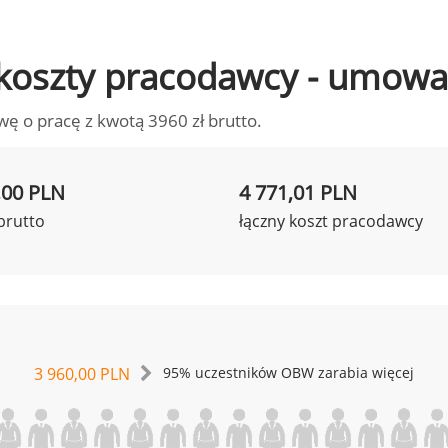
to koszty pracodawcy - umowa
wę o pracę z kwotą 3960 zł brutto.
,00 PLN
4 771,01 PLN
brutto
łączny koszt pracodawcy
3 960,00 PLN
95% uczestników OBW zarabia więcej