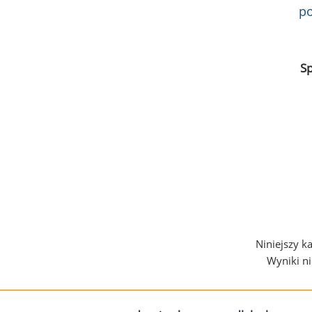
po
S
Niniejszy k
Wyniki n