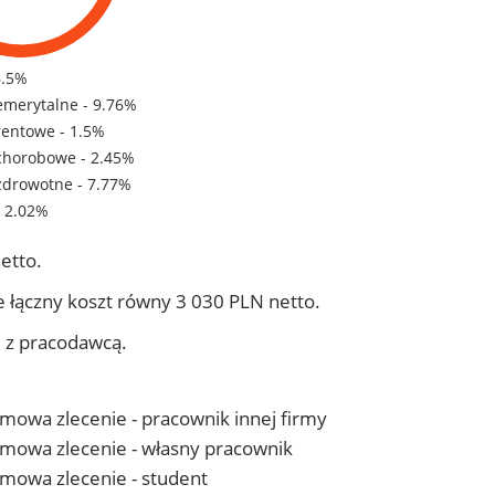
6.5%
emerytalne - 9.76%
rentowe - 1.5%
chorobowe - 2.45%
zdrowotne - 7.77%
- 2.02%
etto.
 łączny koszt równy 3 030 PLN netto.
j z pracodawcą.
 umowa zlecenie - pracownik innej firmy
- umowa zlecenie - własny pracownik
 umowa zlecenie - student