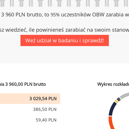
z 3 960 PLN brutto, to
uczestników OBW zarabia wi
95%
z wiedzieć, ile powinieneś zarabiać na swoim stano
Weź udział w badaniu i sprawdź!
ia 3 960,00 PLN brutto
Wykres rozkład
3 029,54 PLN
386,50 PLN
59,40 PLN