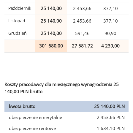
Październik
25 140,00
2 453,66
377,10
Listopad
25 140,00
2 453,66
377,10
Grudzień
25 140,00
591,46
90,90
301 680,00
27 581,72
4 239,00
7
Koszty pracodawcy dla miesięcznego wynagrodzenia 25
140,00 PLN brutto
kwota brutto
25 140,00 PLN
ubezpieczenie emerytalne
2 453,66 PLN
ubezpieczenie rentowe
1 634,10 PLN