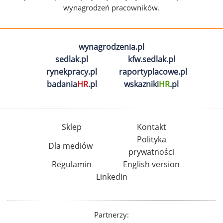
wynagrodzeń pracowników.
wynagrodzenia.pl
sedlak.pl
kfw.sedlak.pl
rynekpracy.pl
raportyplacowe.pl
badania
HR
.pl
wskazniki
HR
.pl
Sklep
Kontakt
Polityka
Dla mediów
prywatności
Regulamin
English version
Linkedin
Partnerzy: