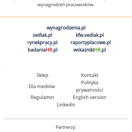
wynagrodzeń pracowników.
wynagrodzenia.pl
sedlak.pl
kfw.sedlak.pl
rynekpracy.pl
raportyplacowe.pl
badania
HR
.pl
wskazniki
HR
.pl
Sklep
Kontakt
Polityka
Dla mediów
prywatności
Regulamin
English version
Linkedin
Partnerzy: