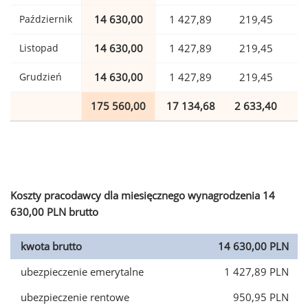
Październik
14 630,00
1 427,89
219,45
Listopad
14 630,00
1 427,89
219,45
Grudzień
14 630,00
1 427,89
219,45
175 560,00
17 134,68
2 633,40
4
Koszty pracodawcy dla miesięcznego wynagrodzenia 14
630,00 PLN brutto
kwota brutto
14 630,00 PLN
ubezpieczenie emerytalne
1 427,89 PLN
ubezpieczenie rentowe
950,95 PLN