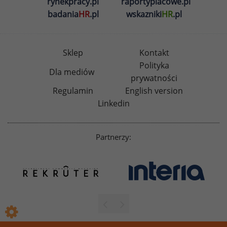
rynekpracy.pl
raportyplacowe.pl
badania
HR
.pl
wskazniki
HR
.pl
Sklep
Kontakt
Polityka
Dla mediów
prywatności
Regulamin
English version
Linkedin
Partnerzy: