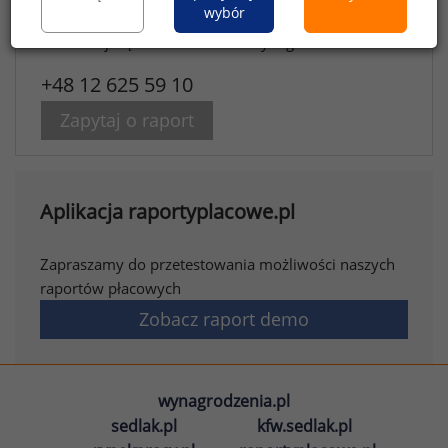
wybór
Chcesz kupić raport?
Skontakuj się z działem analiz wynagrodzeń
+48 12 625 59 10
Zapytaj o raport
Aplikacja raportyplacowe.pl
Zapraszamy do przetestowania możliwości naszych
raportów płacowych
Zobacz raport demo
wynagrodzenia.pl
sedlak.pl
kfw.sedlak.pl