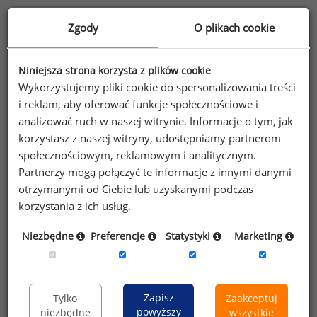
Informacje o raporcie
Zgody
O plikach cookie
Ogólna charakterystyka raportu
Niniejsza strona korzysta z plików cookie
Wykorzystujemy pliki cookie do spersonalizowania treści
Warunki korzystania z Raportu Płacowego
i reklam, aby oferować funkcje społecznościowe i
analizować ruch w naszej witrynie. Informacje o tym, jak
Informacja dot. przetwarzania danych z
korzystasz z naszej witryny, udostępniamy partnerom
publicznych źródeł danych, w raportach
społecznościowym, reklamowym i analitycznym.
płacowych
Partnerzy mogą połączyć te informacje z innymi danymi
otrzymanymi od Ciebie lub uzyskanymi podczas
korzystania z ich usług.
Raport posiada nowszą wersję:
Niezbędne
Preferencje
Statystyki
Marketing
Wynagrodzenia członków rad nadzorczych banków
notowanych na GPW w 2014 roku
Zapisz
Tylko
Zaakceptuj
powyższy
niezbędne
wszystkie