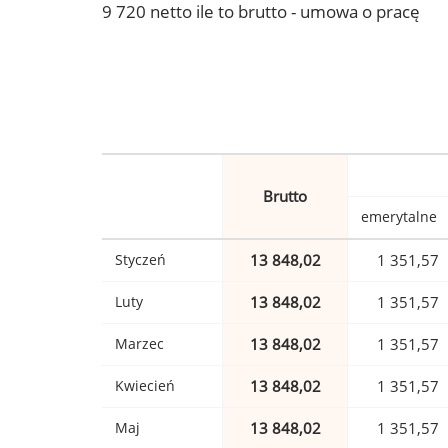
9 720 netto ile to brutto - umowa o pracę
Brutto
emerytalne
Styczeń
13 848,02
1 351,57
Luty
13 848,02
1 351,57
Marzec
13 848,02
1 351,57
Kwiecień
13 848,02
1 351,57
Maj
13 848,02
1 351,57