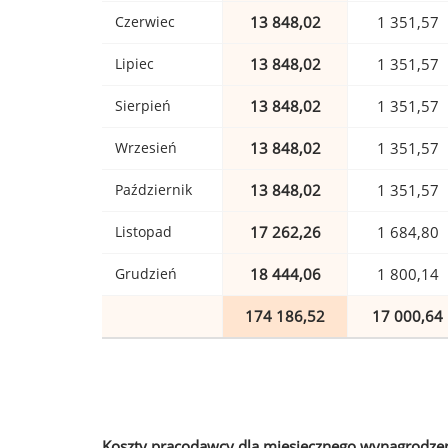
Czerwiec
13 848,02
1 351,57
Lipiec
13 848,02
1 351,57
Sierpień
13 848,02
1 351,57
Wrzesień
13 848,02
1 351,57
Październik
13 848,02
1 351,57
Listopad
17 262,26
1 684,80
Grudzień
18 444,06
1 800,14
174 186,52
17 000,64
Koszty pracodawcy dla miesięcznego wynagrodzen