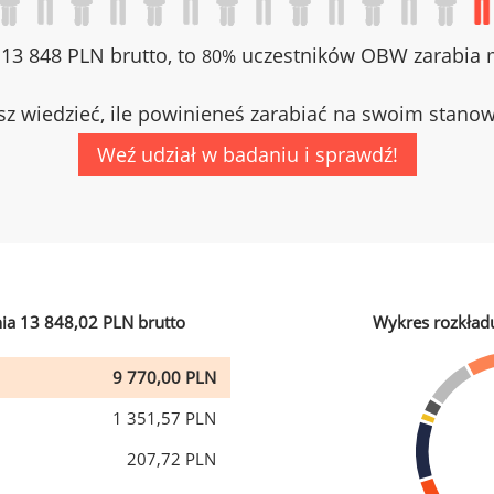
z 13 848 PLN brutto, to
uczestników OBW zarabia m
80%
z wiedzieć, ile powinieneś zarabiać na swoim stano
Weź udział w badaniu i sprawdź!
ia 13 848,02 PLN brutto
Wykres rozkład
9 770,00 PLN
1 351,57 PLN
207,72 PLN