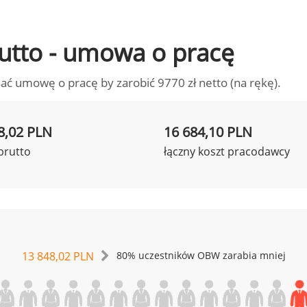
brutto - umowa o pracę
ać umowę o pracę by zarobić 9770 zł netto (na rękę).
8,02 PLN
16 684,10 PLN
brutto
łączny koszt pracodawcy
13 848,02 PLN
80% uczestników OBW zarabia mniej