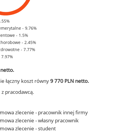
0.55%
emerytalne - 9.76%
rentowe - 1.5%
chorobowe - 2.45%
zdrowotne - 7.77%
- 7.97%
netto.
ie łączny koszt równy
9 770 PLN netto.
j z pracodawcą.
 umowa zlecenie - pracownik innej firmy
- umowa zlecenie - własny pracownik
 umowa zlecenie - student