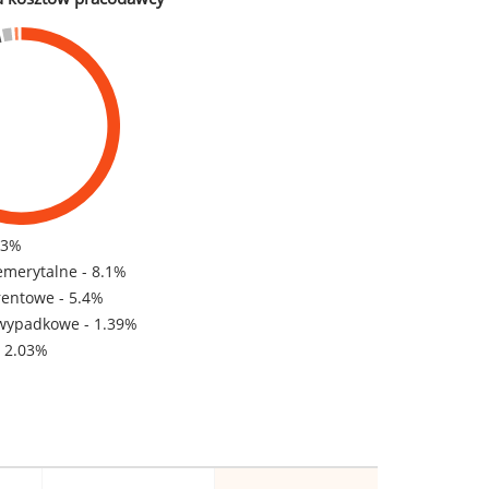
83%
emerytalne - 8.1%
rentowe - 5.4%
wypadkowe - 1.39%
- 2.03%