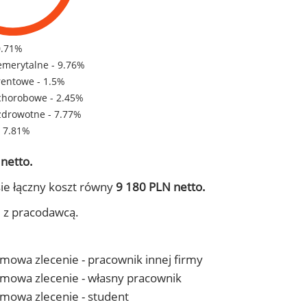
0.71%
emerytalne - 9.76%
rentowe - 1.5%
chorobowe - 2.45%
zdrowotne - 7.77%
- 7.81%
netto.
ie łączny koszt równy
9 180 PLN netto.
j z pracodawcą.
 umowa zlecenie - pracownik innej firmy
- umowa zlecenie - własny pracownik
 umowa zlecenie - student