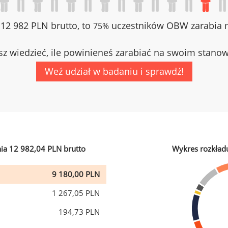
z 12 982 PLN brutto, to
uczestników OBW zarabia m
75%
z wiedzieć, ile powinieneś zarabiać na swoim stano
Weź udział w badaniu i sprawdź!
ia 12 982,04 PLN brutto
Wykres rozkład
9 180,00 PLN
1 267,05 PLN
194,73 PLN