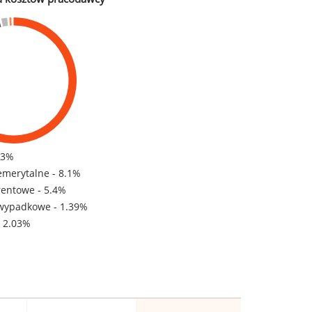
83%
emerytalne - 8.1%
rentowe - 5.4%
wypadkowe - 1.39%
- 2.03%