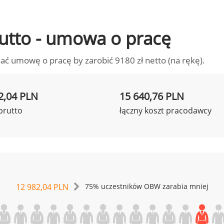
brutto - umowa o pracę
ać umowę o pracę by zarobić 9180 zł netto (na rękę).
2,04 PLN
15 640,76 PLN
brutto
łączny koszt pracodawcy
12 982,04 PLN
75% uczestników OBW zarabia mniej