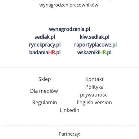
wynagrodzeń pracowników.
wynagrodzenia.pl
sedlak.pl
kfw.sedlak.pl
rynekpracy.pl
raportyplacowe.pl
badania
HR
.pl
wskazniki
HR
.pl
Sklep
Kontakt
Polityka
Dla mediów
prywatności
Regulamin
English version
Linkedin
Partnerzy: