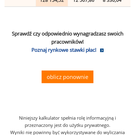
128 154,52
12 507,86
8 330,04
2
Sprawdź czy odpowiednio wynagradzasz swoich
pracowników!
Poznaj rynkowe stawki płac!
oblicz ponownie
Niniejszy kalkulator spełnia rolę informacyjną i
przeznaczony jest do użytku prywatnego.
Wyniki nie powinny być wykorzystywane do wyliczania