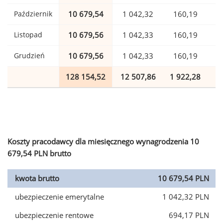
Październik
10 679,54
1 042,32
160,19
Listopad
10 679,56
1 042,33
160,19
Grudzień
10 679,56
1 042,33
160,19
128 154,52
12 507,86
1 922,28
3
Koszty pracodawcy dla miesięcznego wynagrodzenia 10
679,54 PLN brutto
kwota brutto
10 679,54 PLN
ubezpieczenie emerytalne
1 042,32 PLN
ubezpieczenie rentowe
694,17 PLN