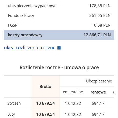
ubezpieczenie wypadkowe
178,35 PLN
Fundusz Pracy
261,65 PLN
FGŚP
10,68 PLN
koszty pracodawcy
12 866,71 PLN
ukryj rozliczenie roczne
Rozliczenie roczne - umowa o pracę
Ubezpieczenie
Brutto
emerytalne
rentowe
wy
Styczeń
10 679,54
1 042,32
694,17
Luty
10 679,54
1 042,32
694,17