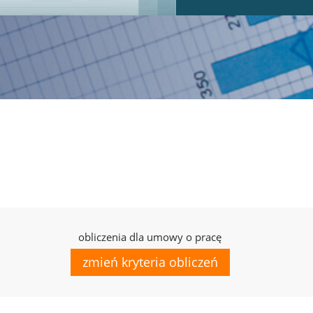
obliczenia dla umowy o pracę
zmień kryteria obliczeń