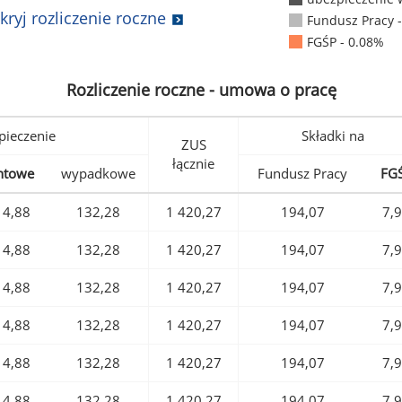
kryj rozliczenie roczne
Fundusz Pracy 
FGŚP - 0.08%
Rozliczenie roczne - umowa o pracę
pieczenie
Składki na
ZUS
łącznie
ntowe
wypadkowe
Fundusz Pracy
FG
14,88
132,28
1 420,27
194,07
7,
14,88
132,28
1 420,27
194,07
7,
14,88
132,28
1 420,27
194,07
7,
14,88
132,28
1 420,27
194,07
7,
14,88
132,28
1 420,27
194,07
7,
14,88
132,28
1 420,27
194,07
7,