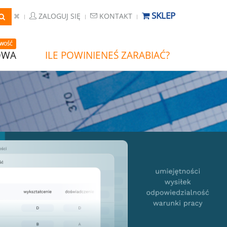
SKLEP
ZALOGUJ SIĘ
KONTAKT
WOŚĆ
OWA
ILE POWINIENEŚ ZARABIAĆ?