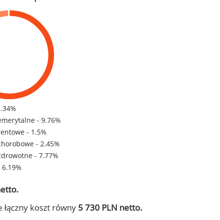
2.34%
emerytalne - 9.76%
rentowe - 1.5%
chorobowe - 2.45%
zdrowotne - 7.77%
- 6.19%
etto.
e łączny koszt równy
5 730 PLN netto.