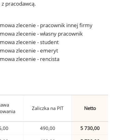
j z pracodawcą.
 umowa zlecenie - pracownik innej firmy
- umowa zlecenie - własny pracownik
 umowa zlecenie - student
- umowa zlecenie - emeryt
 umowa zlecenie - rencista
tawa
Zaliczka na PIT
Netto
owania
5,00
490,00
5 730,00