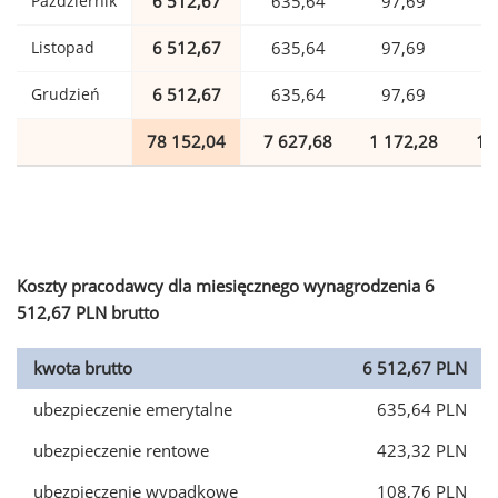
Październik
6 512,67
635,64
97,69
1
Listopad
6 512,67
635,64
97,69
1
Grudzień
6 512,67
635,64
97,69
1
78 152,04
7 627,68
1 172,28
1 
Koszty pracodawcy dla miesięcznego wynagrodzenia 6
512,67 PLN brutto
kwota brutto
6 512,67 PLN
ubezpieczenie emerytalne
635,64 PLN
ubezpieczenie rentowe
423,32 PLN
ubezpieczenie wypadkowe
108,76 PLN