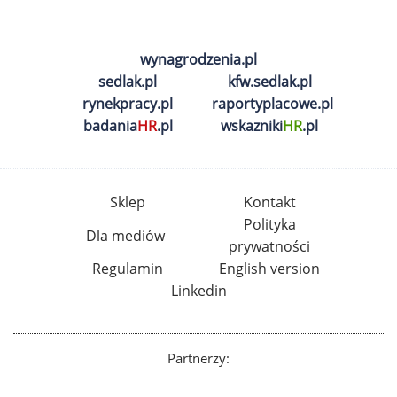
wynagrodzenia.pl
sedlak.pl
kfw.sedlak.pl
rynekpracy.pl
raportyplacowe.pl
badania
HR
.pl
wskazniki
HR
.pl
Sklep
Kontakt
Polityka
Dla mediów
prywatności
Regulamin
English version
Linkedin
Partnerzy: