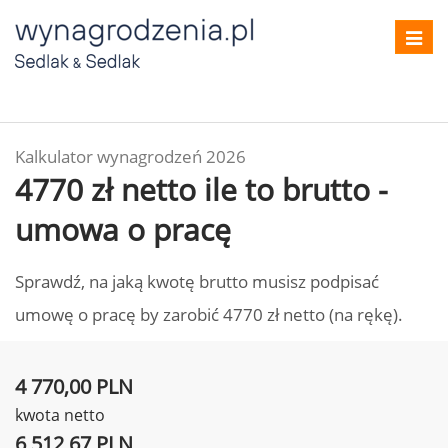
Toggl
navig
Kalkulator wynagrodzeń 2026
4770 zł netto ile to brutto -
umowa o pracę
Sprawdź, na jaką kwotę brutto musisz podpisać
umowę o pracę by zarobić 4770 zł netto (na rękę).
4 770,00 PLN
kwota netto
6 512,67 PLN