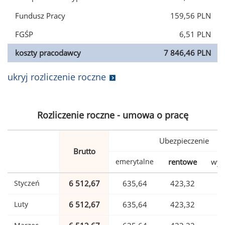
Fundusz Pracy
159,56 PLN
FGŚP
6,51 PLN
koszty pracodawcy
7 846,46 PLN
ukryj rozliczenie roczne
Rozliczenie roczne - umowa o pracę
Ubezpieczenie
Brutto
emerytalne
rentowe
wyp
Styczeń
6 512,67
635,64
423,32
1
Luty
6 512,67
635,64
423,32
1