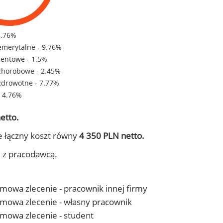
3.76%
emerytalne - 9.76%
rentowe - 1.5%
chorobowe - 2.45%
zdrowotne - 7.77%
- 4.76%
etto.
e łączny koszt równy
4 350 PLN netto.
j z pracodawcą.
 umowa zlecenie - pracownik innej firmy
- umowa zlecenie - własny pracownik
 umowa zlecenie - student