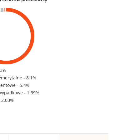
83%
emerytalne - 8.1%
rentowe - 5.4%
wypadkowe - 1.39%
- 2.03%