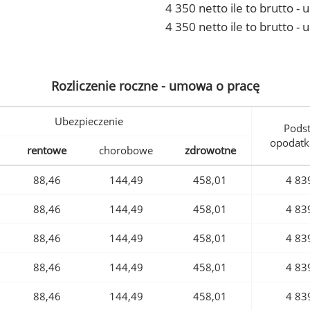
4 350 netto ile to brutto 
4 350 netto ile to brutto -
Rozliczenie roczne - umowa o pracę
Ubezpieczenie
Pods
opodatk
rentowe
chorobowe
zdrowotne
88,46
144,49
458,01
4 83
88,46
144,49
458,01
4 83
88,46
144,49
458,01
4 83
88,46
144,49
458,01
4 83
88,46
144,49
458,01
4 83