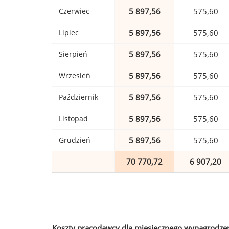
Czerwiec
5 897,56
575,60
Lipiec
5 897,56
575,60
Sierpień
5 897,56
575,60
Wrzesień
5 897,56
575,60
Październik
5 897,56
575,60
Listopad
5 897,56
575,60
Grudzień
5 897,56
575,60
70 770,72
6 907,20
Koszty pracodawcy dla miesięcznego wynagrodzen