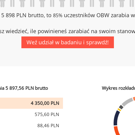
z 5 898 PLN brutto, to
uczestników OBW zarabia wi
85%
z wiedzieć, ile powinieneś zarabiać na swoim stano
Weź udział w badaniu i sprawdź!
ia 5 897,56 PLN brutto
Wykres rozkład
4 350,00 PLN
575,60 PLN
88,46 PLN