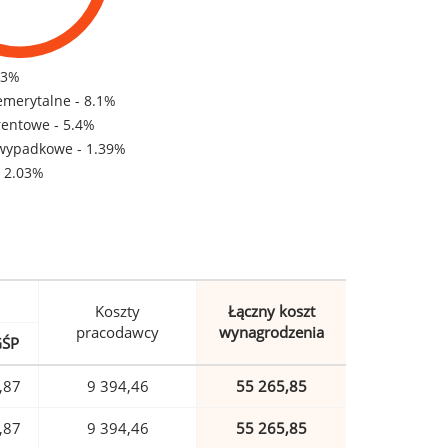
83%
emerytalne - 8.1%
rentowe - 5.4%
wypadkowe - 1.39%
- 2.03%
Koszty
Łączny koszt
pracodawcy
wynagrodzenia
GŚP
,87
9 394,46
55 265,85
,87
9 394,46
55 265,85