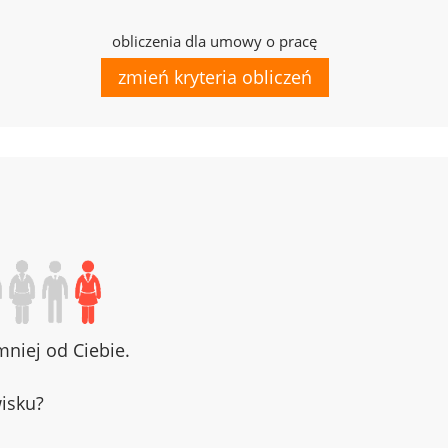
obliczenia dla umowy o pracę
zmień kryteria obliczeń
niej od Ciebie.
wisku?