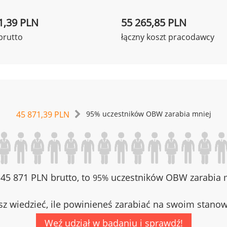
1,39 PLN
55 265,85 PLN
brutto
łączny koszt pracodawcy
45 871,39 PLN
95% uczestników OBW zarabia mniej
z 45 871 PLN brutto, to
uczestników OBW zarabia m
95%
z wiedzieć, ile powinieneś zarabiać na swoim stano
Weź udział w badaniu i sprawdź!