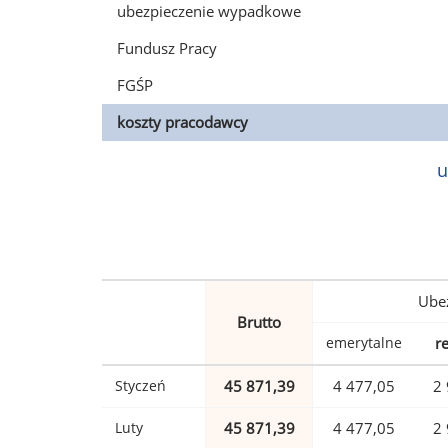
ubezpieczenie wypadkowe
Fundusz Pracy
FGŚP
koszty pracodawcy
u
Ubez
Brutto
emerytalne
r
Styczeń
45 871,39
4 477,05
2 
Luty
45 871,39
4 477,05
2 