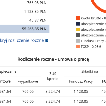
766,05 PLN
1 123,85 PLN
kwota brutto - 
45,87 PLN
ubezpieczenie 
55 265,85 PLN
ubezpieczenie 
ubezpieczenie 
kryj rozliczenie roczne
Fundusz Pracy 
FGŚP - 0.08%
Rozliczenie roczne - umowa o pracę
pieczenie
Składki na
ZUS
łącznie
entowe
wypadkowe
Fundusz Pracy
F
981,64
766,05
8 224,74
1 123,85
45
981,64
766,05
8 224,74
1 123,85
45