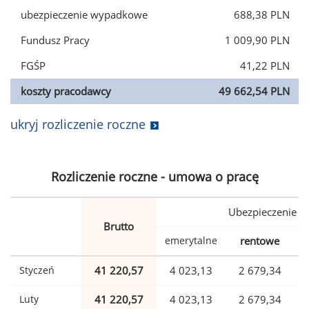
ubezpieczenie wypadkowe
688,38 PLN
Fundusz Pracy
1 009,90 PLN
FGŚP
41,22 PLN
koszty pracodawcy
49 662,54 PLN
ukryj rozliczenie roczne
Rozliczenie roczne - umowa o pracę
Ubezpieczenie
Brutto
emerytalne
rentowe
w
Styczeń
41 220,57
4 023,13
2 679,34
Luty
41 220,57
4 023,13
2 679,34