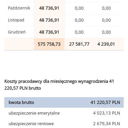
Październik
48 736,91
0,00
0,00
1
Listopad
48 736,91
0,00
0,00
1
Grudzień
48 736,91
0,00
0,00
1
575 758,73
27 581,77
4 239,01
1
Koszty pracodawcy dla miesięcznego wynagrodzenia 41
220,57 PLN brutto
kwota brutto
41 220,57 PLN
ubezpieczenie emerytalne
4 023,13 PLN
ubezpieczenie rentowe
2 679,34 PLN