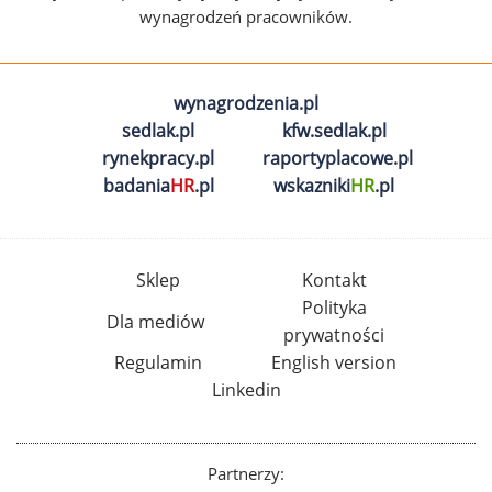
wynagrodzeń pracowników.
wynagrodzenia.pl
sedlak.pl
kfw.sedlak.pl
rynekpracy.pl
raportyplacowe.pl
badania
HR
.pl
wskazniki
HR
.pl
Sklep
Kontakt
Polityka
Dla mediów
prywatności
Regulamin
English version
Linkedin
Partnerzy: