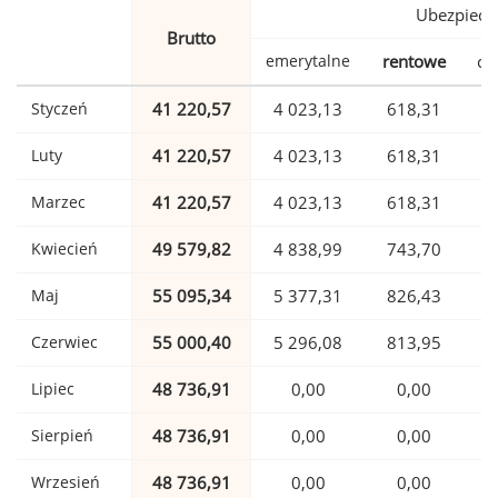
Ubezpiecz
Brutto
emerytalne
rentowe
ch
Styczeń
41 220,57
4 023,13
618,31
1
Luty
41 220,57
4 023,13
618,31
1
Marzec
41 220,57
4 023,13
618,31
1
Kwiecień
49 579,82
4 838,99
743,70
1
Maj
55 095,34
5 377,31
826,43
1
Czerwiec
55 000,40
5 296,08
813,95
1
Lipiec
48 736,91
0,00
0,00
1
Sierpień
48 736,91
0,00
0,00
1
Wrzesień
48 736,91
0,00
0,00
1