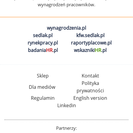
wynagrodzeń pracowników.
wynagrodzenia.pl
sedlak.pl
kfw.sedlak.pl
rynekpracy.pl
raportyplacowe.pl
badania
HR
.pl
wskazniki
HR
.pl
Sklep
Kontakt
Polityka
Dla mediów
prywatności
Regulamin
English version
Linkedin
Partnerzy: