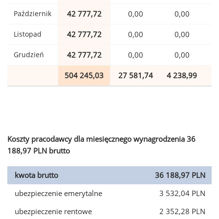
Październik
42 777,72
0,00
0,00
1
Listopad
42 777,72
0,00
0,00
1
Grudzień
42 777,72
0,00
0,00
1
504 245,03
27 581,74
4 238,99
1
Koszty pracodawcy dla miesięcznego wynagrodzenia 36
188,97 PLN brutto
kwota brutto
36 188,97 PLN
ubezpieczenie emerytalne
3 532,04 PLN
ubezpieczenie rentowe
2 352,28 PLN