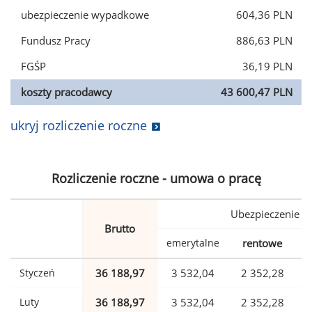
ubezpieczenie wypadkowe
604,36 PLN
Fundusz Pracy
886,63 PLN
FGŚP
36,19 PLN
koszty pracodawcy
43 600,47 PLN
ukryj rozliczenie roczne
Rozliczenie roczne - umowa o pracę
Ubezpieczenie
Brutto
emerytalne
rentowe
w
Styczeń
36 188,97
3 532,04
2 352,28
Luty
36 188,97
3 532,04
2 352,28