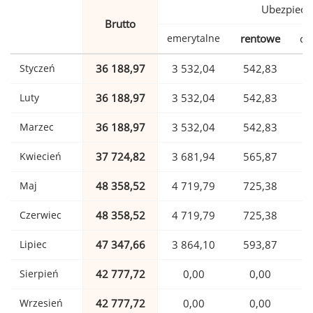
Ubezpiecz
Brutto
emerytalne
rentowe
ch
Styczeń
36 188,97
3 532,04
542,83
Luty
36 188,97
3 532,04
542,83
Marzec
36 188,97
3 532,04
542,83
Kwiecień
37 724,82
3 681,94
565,87
Maj
48 358,52
4 719,79
725,38
1
Czerwiec
48 358,52
4 719,79
725,38
1
Lipiec
47 347,66
3 864,10
593,87
1
Sierpień
42 777,72
0,00
0,00
1
Wrzesień
42 777,72
0,00
0,00
1