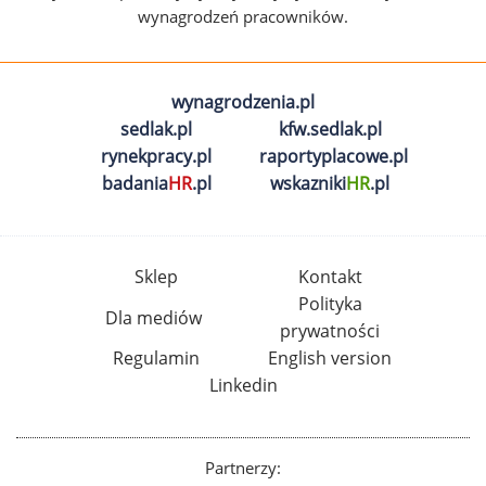
wynagrodzeń pracowników.
wynagrodzenia.pl
sedlak.pl
kfw.sedlak.pl
rynekpracy.pl
raportyplacowe.pl
badania
HR
.pl
wskazniki
HR
.pl
Sklep
Kontakt
Polityka
Dla mediów
prywatności
Regulamin
English version
Linkedin
Partnerzy: