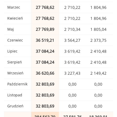
Marzec
27 768,62
2 710,22
1 804,96
Kwiecień
27 768,62
2 710,22
1 804,96
Maj
27 769,89
2 710,34
1 805,04
Czerwiec
36 519,21
3 564,27
2 373,75
Lipiec
37 084,24
3 619,42
2 410,48
Sierpień
37 084,24
3 619,42
2 410,48
Wrzesień
36 620,66
3 227,43
2 149,42
Październik
32 803,69
0,00
0,00
Listopad
32 803,69
0,00
0,00
Grudzień
32 803,69
0,00
0,00