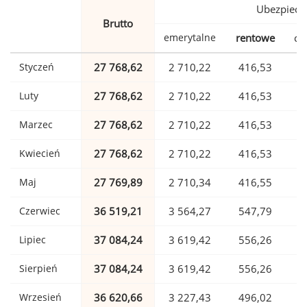
Ubezpiecz
Brutto
emerytalne
rentowe
ch
Styczeń
27 768,62
2 710,22
416,53
Luty
27 768,62
2 710,22
416,53
Marzec
27 768,62
2 710,22
416,53
Kwiecień
27 768,62
2 710,22
416,53
Maj
27 769,89
2 710,34
416,55
Czerwiec
36 519,21
3 564,27
547,79
Lipiec
37 084,24
3 619,42
556,26
Sierpień
37 084,24
3 619,42
556,26
Wrzesień
36 620,66
3 227,43
496,02