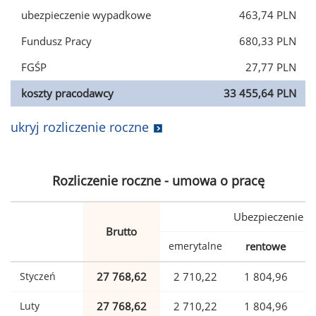
ubezpieczenie wypadkowe
463,74 PLN
Fundusz Pracy
680,33 PLN
FGŚP
27,77 PLN
koszty pracodawcy
33 455,64 PLN
ukryj rozliczenie roczne
Rozliczenie roczne - umowa o pracę
Ubezpieczenie
Brutto
emerytalne
rentowe
w
Styczeń
27 768,62
2 710,22
1 804,96
Luty
27 768,62
2 710,22
1 804,96