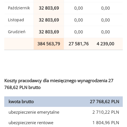
Październik
32 803,69
0,00
0,00
Listopad
32 803,69
0,00
0,00
Grudzień
32 803,69
0,00
0,00
384 563,79
27 581,76
4 239,00
9
Koszty pracodawcy dla miesięcznego wynagrodzenia 27
768,62 PLN brutto
kwota brutto
27 768,62 PLN
ubezpieczenie emerytalne
2 710,22 PLN
ubezpieczenie rentowe
1 804,96 PLN