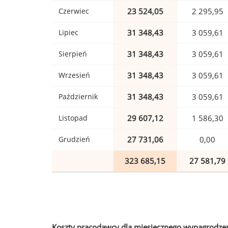
Czerwiec
23 524,05
2 295,95
Lipiec
31 348,43
3 059,61
Sierpień
31 348,43
3 059,61
Wrzesień
31 348,43
3 059,61
Październik
31 348,43
3 059,61
Listopad
29 607,12
1 586,30
Grudzień
27 731,06
0,00
323 685,15
27 581,79
Koszty pracodawcy dla miesięcznego wynagrodzen