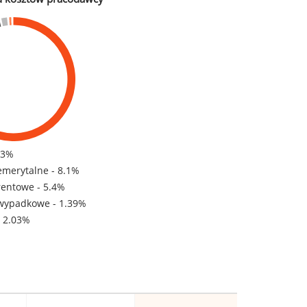
83%
emerytalne - 8.1%
rentowe - 5.4%
wypadkowe - 1.39%
- 2.03%