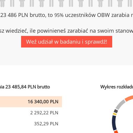
z 23 486 PLN brutto, to
uczestników OBW zarabia m
95%
z wiedzieć, ile powinieneś zarabiać na swoim stano
Weź udział w badaniu i sprawdź!
ia 23 485,84 PLN brutto
Wykres rozkład
16 340,00 PLN
2 292,22 PLN
352,29 PLN