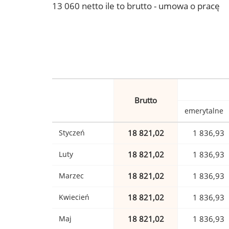
13 060 netto ile to brutto - umowa o pracę
Brutto
emerytalne
Styczeń
18 821,02
1 836,93
Luty
18 821,02
1 836,93
Marzec
18 821,02
1 836,93
Kwiecień
18 821,02
1 836,93
Maj
18 821,02
1 836,93