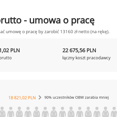
 brutto - umowa o pracę
ać umowę o pracę by zarobić 13160 zł netto (na rękę).
1,02 PLN
22 675,56 PLN
brutto
łączny koszt pracodawcy
18 821,02 PLN
90% uczestników OBW zarabia mniej