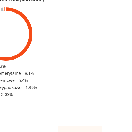
83%
emerytalne - 8.1%
rentowe - 5.4%
wypadkowe - 1.39%
- 2.03%