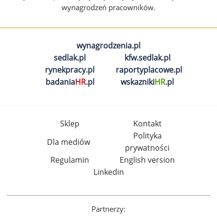
wynagrodzeń pracowników.
wynagrodzenia.pl
sedlak.pl
kfw.sedlak.pl
rynekpracy.pl
raportyplacowe.pl
badania
HR
.pl
wskazniki
HR
.pl
Sklep
Kontakt
Polityka
Dla mediów
prywatności
Regulamin
English version
Linkedin
Partnerzy: