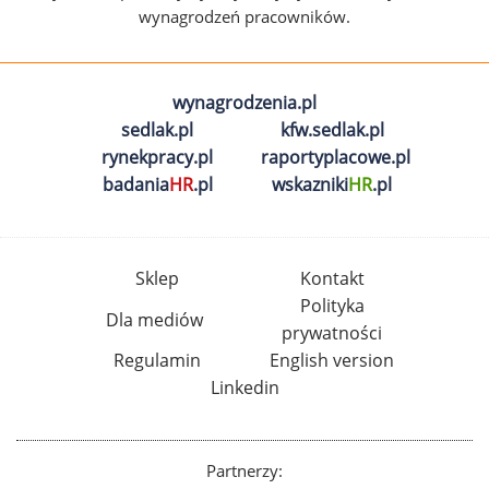
wynagrodzeń pracowników.
wynagrodzenia.pl
sedlak.pl
kfw.sedlak.pl
rynekpracy.pl
raportyplacowe.pl
badania
HR
.pl
wskazniki
HR
.pl
Sklep
Kontakt
Polityka
Dla mediów
prywatności
Regulamin
English version
Linkedin
Partnerzy: