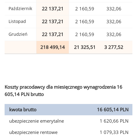
Październik
22 137,21
2 160,59
332,06
Listopad
22 137,21
2 160,59
332,06
Grudzień
22 137,21
2 160,59
332,06
218 499,14
21 325,51
3 277,52
5
Koszty pracodawcy dla miesięcznego wynagrodzenia 16
605,14 PLN brutto
kwota brutto
16 605,14 PLN
ubezpieczenie emerytalne
1 620,66 PLN
ubezpieczenie rentowe
1 079,33 PLN