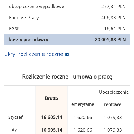
ubezpieczenie wypadkowe
277,31 PLN
Fundusz Pracy
406,83 PLN
FGŚP
16,61 PLN
koszty pracodawcy
20 005,88 PLN
ukryj rozliczenie roczne
Rozliczenie roczne - umowa o pracę
Ubezpieczenie
Brutto
emerytalne
rentowe
w
Styczeń
16 605,14
1 620,66
1 079,33
Luty
16 605,14
1 620,66
1 079,33