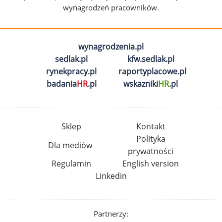
wynagrodzeń pracowników.
wynagrodzenia.pl
sedlak.pl
kfw.sedlak.pl
rynekpracy.pl
raportyplacowe.pl
badania
HR
.pl
wskazniki
HR
.pl
Sklep
Kontakt
Polityka
Dla mediów
prywatności
Regulamin
English version
Linkedin
Partnerzy: