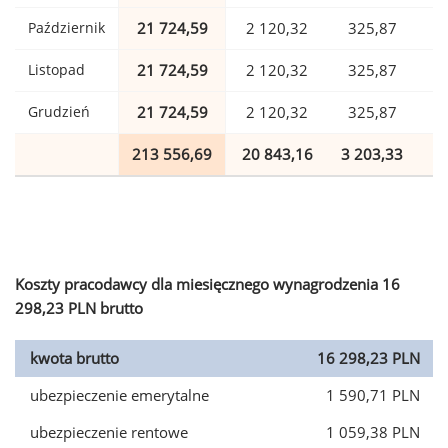
Październik
21 724,59
2 120,32
325,87
Listopad
21 724,59
2 120,32
325,87
Grudzień
21 724,59
2 120,32
325,87
213 556,69
20 843,16
3 203,33
5
Koszty pracodawcy dla miesięcznego wynagrodzenia 16
298,23 PLN brutto
kwota brutto
16 298,23 PLN
ubezpieczenie emerytalne
1 590,71 PLN
ubezpieczenie rentowe
1 059,38 PLN