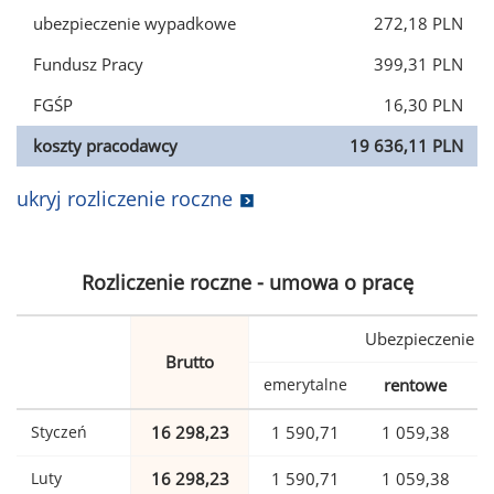
ubezpieczenie wypadkowe
272,18 PLN
Fundusz Pracy
399,31 PLN
FGŚP
16,30 PLN
koszty pracodawcy
19 636,11 PLN
ukryj rozliczenie roczne
Rozliczenie roczne - umowa o pracę
Ubezpieczenie
Brutto
emerytalne
rentowe
w
Styczeń
16 298,23
1 590,71
1 059,38
Luty
16 298,23
1 590,71
1 059,38