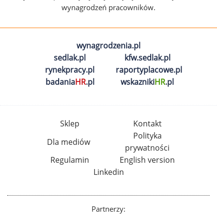
wynagrodzeń pracowników.
wynagrodzenia.pl
sedlak.pl
kfw.sedlak.pl
rynekpracy.pl
raportyplacowe.pl
badania
HR
.pl
wskazniki
HR
.pl
Sklep
Kontakt
Polityka
Dla mediów
prywatności
Regulamin
English version
Linkedin
Partnerzy: