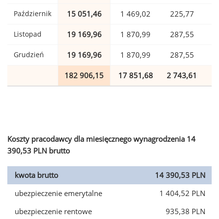
Październik
15 051,46
1 469,02
225,77
Listopad
19 169,96
1 870,99
287,55
Grudzień
19 169,96
1 870,99
287,55
182 906,15
17 851,68
2 743,61
4
Koszty pracodawcy dla miesięcznego wynagrodzenia 14
390,53 PLN brutto
kwota brutto
14 390,53 PLN
ubezpieczenie emerytalne
1 404,52 PLN
ubezpieczenie rentowe
935,38 PLN