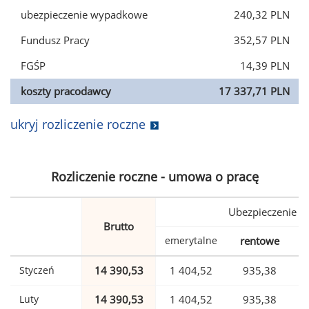
ubezpieczenie wypadkowe
240,32 PLN
Fundusz Pracy
352,57 PLN
FGŚP
14,39 PLN
koszty pracodawcy
17 337,71 PLN
ukryj rozliczenie roczne
Rozliczenie roczne - umowa o pracę
Ubezpieczenie
Brutto
emerytalne
rentowe
w
Styczeń
14 390,53
1 404,52
935,38
Luty
14 390,53
1 404,52
935,38