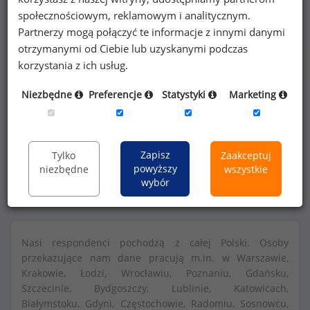
społecznościowym, reklamowym i analitycznym.
Partnerzy mogą połączyć te informacje z innymi danymi
otrzymanymi od Ciebie lub uzyskanymi podczas
korzystania z ich usług.
Szczegółowe dane o wynagrodzeniach na 840
Niezbędne
Preferencje
Statystyki
Marketing
stanowiskach
dostępne w strefie premium
portalu wynagrodzenia.pl
Zapisz
Tylko
Zaakceptuj
Dowiedz się więcej
powyższy
niezbędne
wszystkie
wybór
Nasi respondenci pochodzą z całej Polski. Osoby
przekazujące nam dane pracują m.in. w Warszawie,
Krakowie, Łodzi, Wrocławiu, Poznaniu, Gdańsku,
Szczecinie, Bydgoszczy, Lublinie, Katowicach,
Białymstoku, Gdyni, Częstochowie, Radomiu, Sosnowcu,