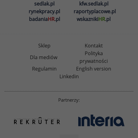
sedlak.pl
kfw.sedlak.pl
rynekpracy.pl
raportyplacowe.pl
badania
HR
.pl
wskazniki
HR
.pl
Sklep
Kontakt
Polityka
Dla mediów
prywatności
Regulamin
English version
Linkedin
Partnerzy: