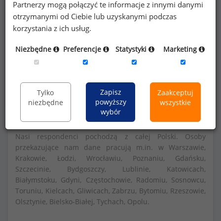
Partnerzy mogą połączyć te informacje z innymi danymi
otrzymanymi od Ciebie lub uzyskanymi podczas
Szczegółowe dane o wynagrodzeniach na 840
korzystania z ich usług.
stanowiskach
dostępne w strefie premium
Niezbędne
Preferencje
Statystyki
Marketing
portalu wynagrodzenia.pl
Dowiedz się więcej
Zapisz
Tylko
Zaakceptuj
powyższy
niezbędne
wszystkie
wybór
Nasi respondenci pochodzą z całej Polski. Osoby
przekazujące nam dane pracują m.in. w Warszawie,
Krakowie, Łodzi, Wrocławiu, Poznaniu, Gdańsku,
Szczecinie, Bydgoszczy, Lublinie, Katowicach,
Białymstoku, Gdyni, Częstochowie, Radomiu, Sosnowcu,
Toruniu, Kielcach, Gliwicach, Zabrzu, Bytomiu, Rzeszowie,
Olsztynie, Bielsko-Białej, Tychach, Opolu.