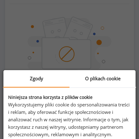
Zgody
O plikach cookie
Chcesz porównać swoje zarobki z innymi?
Niniejsza strona korzysta z plików cookie
Wykorzystujemy pliki cookie do spersonalizowania treści
i reklam, aby oferować funkcje społecznościowe i
Sprawdź ile powinieneś zarabiać
analizować ruch w naszej witrynie. Informacje o tym, jak
korzystasz z naszej witryny, udostępniamy partnerom
społecznościowym, reklamowym i analitycznym.