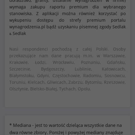
doradztwo, granty, ustalanie wynagrodzeń w firmie)
wymaga zakupu raportu premium dla wybranego
stanowiska. Z aplikacji można również korzystać po
wykupeniu dostępu do strefy premium portalu
wynagrodzenia.pl bądź uzyskaniu pisemnej zgody Sedlak
Sedlak
&
Nasi respondenci pochodzą z całej Polski. Osoby
przekazujące nam dane pracują m.in. w Warszawie,
Krakowie, Łodzi, Wrocławiu, Poznaniu, Gdańsku,
Szczecinie, Bydgoszczy, Lublinie, Katowicach,
Białymstoku, Gdyni, Częstochowie, Radomiu, Sosnowcu,
Toruniu, Kielcach, Gliwicach, Zabrzu, Bytomiu, Rzeszowie,
Olsztynie, Bielsko-Białej, Tychach, Opolu.
* Mediana - jest to wartość dzieląca wszystkie dane na
dwa równe zbiory. Poniżej i powyżej mediany znajduje