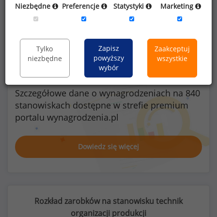
Niezbędne
Preferencje
Statystyki
Marketing
Kobiety
Mężczyźni
3
10
Zapisz
Tylko
Zaakceptuj
powyższy
niezbędne
wszystkie
wybór
Szczegółowe dane o wynagrodzeniach na 840
stanowiskach
dostępne w strefie premium
portalu wynagrodzenia.pl
Dowiedz się więcej
Rozkład zarobków na stanowisku technik
organizacji produkcji