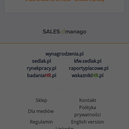
wynagrodzenia.pl
sedlak.pl
kfw.sedlak.pl
rynekpracy.pl
raportyplacowe.pl
badania
HR
.pl
wskazniki
HR
.pl
Sklep
Kontakt
Polityka
Dla mediów
prywatności
Regulamin
English version