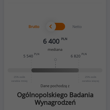
Brutto
Netto
PLN
6 400
mediana
PLN
PLN
5 540
6 820
25%
osób
25%
osób
zarabia mniej
zarabia więcej
Dane pochodzą z
Ogólnopolskiego Badania
Wynagrodzeń