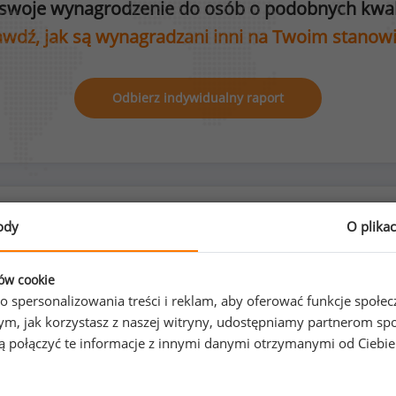
swoje wynagrodzenie do osób o podobnych kwali
wdź, jak są wynagradzani inni na Twoim stanow
Odbierz indywidualny raport
Rozkład płci na stanowisku programista Perl
ody
O plika
ków cookie
o spersonalizowania treści i reklam, aby oferować funkcje społe
0
%
100
%
o tym, jak korzystasz z naszej witryny, udostępniamy partnerom
gą połączyć te informacje z innymi danymi otrzymanymi od Ciebi