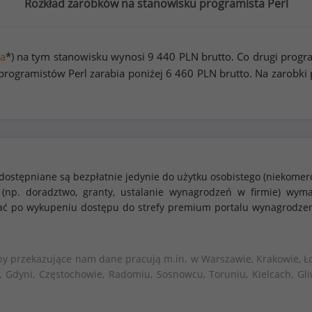
Rozkład zarobków na stanowisku programista Perl
a
*) na tym stanowisku wynosi
9 440
PLN brutto. Co drugi progr
rogramistów Perl zarabia poniżej
6 460
PLN brutto. Na zarobki
dostępniane są bezpłatnie jedynie do użytku osobistego (niekomer
 (np. doradztwo, granty, ustalanie wynagrodzeń w firmie) w
stać po wykupeniu dostępu do strefy premium portalu wynagrodze
by przekazujące nam dane pracują m.in. w Warszawie, Krakowie, Ło
, Gdyni, Częstochowie, Radomiu, Sosnowcu, Toruniu, Kielcach, Gli