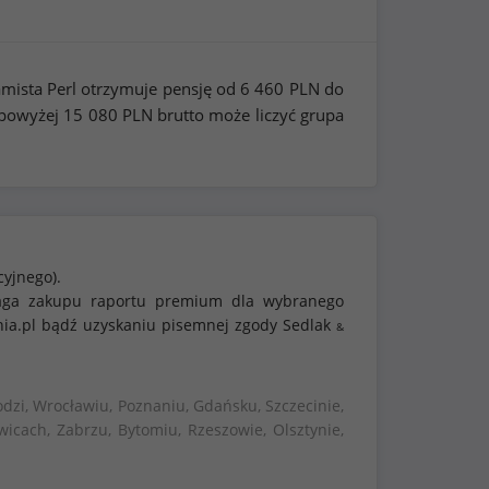
amista Perl otrzymuje pensję od
6 460
PLN do
 powyżej
15 080
PLN brutto może liczyć grupa
cyjnego).
ymaga zakupu raportu premium dla wybranego
nia.pl bądź uzyskaniu pisemnej zgody Sedlak
&
dzi, Wrocławiu, Poznaniu, Gdańsku, Szczecinie,
wicach, Zabrzu, Bytomiu, Rzeszowie, Olsztynie,