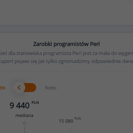
Zarobki programistów Perl
kiet dla stanowiska programista Perl jest za mała do wy
Raport pojawi się jak tylko zgromadzimy odpowiednie dane
tto
Netto
PLN
9 440
mediana
PLN
15 080