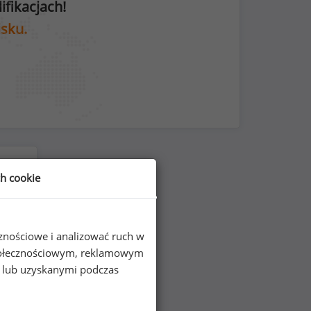
fikacjach!
isku.
ch cookie
cznościowe i analizować ruch w
 społecznościowym, reklamowym
e lub uzyskanymi podczas