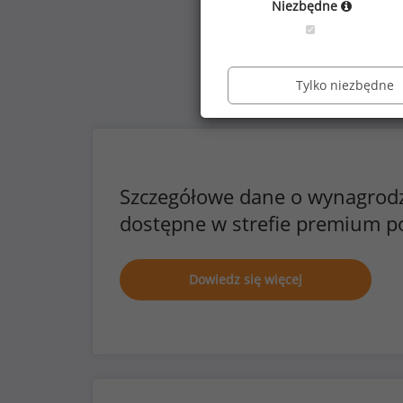
Niezbędne
Tylko niezbędne
Szczegółowe dane o wynagrod
dostępne w strefie premium p
Dowiedz się więcej