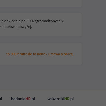
e się dokładnie po 50% zgromadzonych w
y a połowa powyżej.
15 080 brutto ile to netto - umowa o pracę
l
badania
HR
.pl
wskazniki
HR
.pl