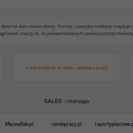
kie dane na dwa równe zbiory. Poniżej i powyżej mediany znajduj
rodzeń znaczy to, że połowa badanych zarabia poniżej median
9 440 brutto ile to netto - umowa o pracę
kfw.sedlak.pl
rynekpracy.pl
raportyplacowe.p