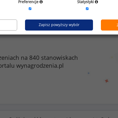
Preferencje
Statystyki
Kobiety
Mężczyźni
0
10
Zapisz powyższy wybór
zeniach na 840 stanowiskach
ortalu wynagrodzenia.pl