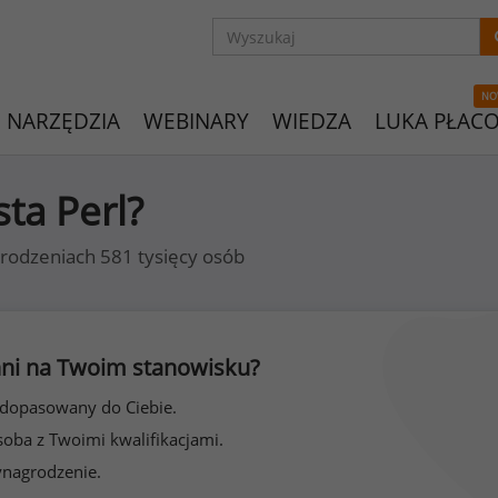
NO
NARZĘDZIA
WEBINARY
WIEDZA
LUKA PŁAC
sta Perl?
rodzeniach 581 tysięcy osób
 inni na Twoim stanowisku?
 dopasowany do Ciebie.
soba z Twoimi kwalifikacjami.
ynagrodzenie.