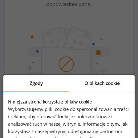
odpowiednie dane.
Zgody
O plikach cookie
Niniejsza strona korzysta z plików cookie
Chcesz porównać swoje zarobki z innymi?
Wykorzystujemy pliki cookie do spersonalizowania treści
i reklam, aby oferować funkcje społecznościowe i
Sprawdź ile powinieneś zarabiać
analizować ruch w naszej witrynie. Informacje o tym, jak
korzystasz z naszej witryny, udostępniamy partnerom