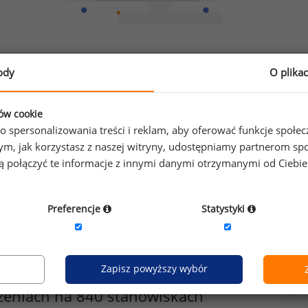
Chcesz porównać swoje zarobki z innymi?
ody
O plika
Sprawdź ile powinieneś zarabiać
ków cookie
o spersonalizowania treści i reklam, aby oferować funkcje społe
o tym, jak korzystasz z naszej witryny, udostępniamy partnerom
gą połączyć te informacje z innymi danymi otrzymanymi od Ciebi
Preferencje
Statystyki
Zapisz powyższy wybór
zeniach na 840 stanowiskach