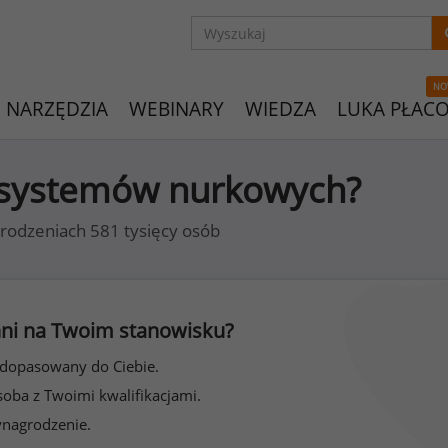
NO
NARZĘDZIA
WEBINARY
WIEDZA
LUKA PŁAC
r systemów nurkowych?
rodzeniach 581 tysięcy osób
 inni na Twoim stanowisku?
 dopasowany do Ciebie.
soba z Twoimi kwalifikacjami.
ynagrodzenie.