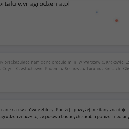
ortalu wynagrodzenia.pl
by przekazujące nam dane pracują m.in. w Warszawie, Krakowie, Ło
, Gdyni, Częstochowie, Radomiu, Sosnowcu, Toruniu, Kielcach, Gli
kie dane na dwa równe zbiory. Poniżej i powyżej mediany znajduj
rodzeń znaczy to, że połowa badanych zarabia poniżej median