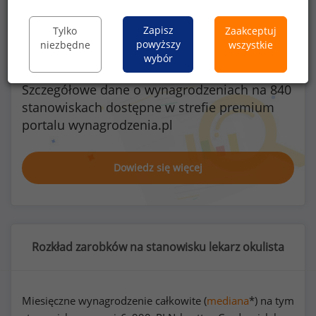
Zapisz
Tylko
Zaakceptuj
powyższy
niezbędne
wszystkie
wybór
Szczegółowe dane o wynagrodzeniach na 840
stanowiskach
dostępne w strefie premium
portalu wynagrodzenia.pl
Dowiedz się więcej
Rozkład zarobków na stanowisku lekarz okulista
Miesięczne wynagrodzenie całkowite (
mediana
*) na tym