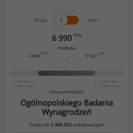
Brutto
Netto
PLN
6 990
mediana
PLN
PLN
4 080
9 900
25%
osób
25%
osób
zarabia mniej
zarabia więcej
Dane pochodzą z
Ogólnopolskiego Badania
Wynagrodzeń
Dołącz do
2 444 392
ankietowanych