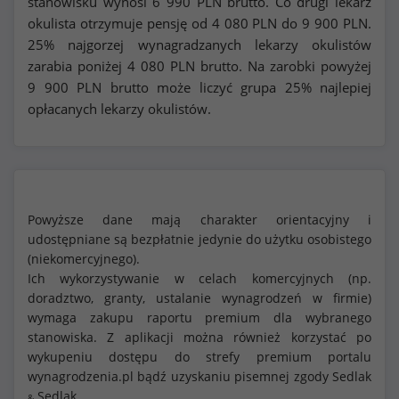
stanowisku wynosi
6 990
PLN brutto. Co drugi lekarz
okulista otrzymuje pensję od
4 080
PLN do
9 900
PLN.
25% najgorzej wynagradzanych lekarzy okulistów
zarabia poniżej
4 080
PLN brutto. Na zarobki powyżej
9 900
PLN brutto może liczyć grupa 25% najlepiej
opłacanych lekarzy okulistów.
Powyższe dane mają charakter orientacyjny i
udostępniane są bezpłatnie jedynie do użytku osobistego
(niekomercyjnego).
Ich wykorzystywanie w celach komercyjnych (np.
doradztwo, granty, ustalanie wynagrodzeń w firmie)
wymaga zakupu raportu premium dla wybranego
stanowiska. Z aplikacji można również korzystać po
wykupeniu dostępu do strefy premium portalu
wynagrodzenia.pl bądź uzyskaniu pisemnej zgody Sedlak
Sedlak
&