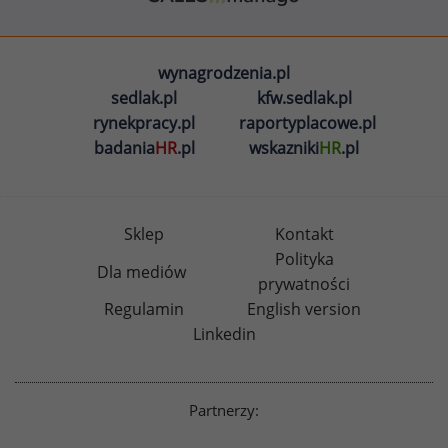
wynagrodzenia.pl
sedlak.pl
kfw.sedlak.pl
rynekpracy.pl
raportyplacowe.pl
badania
HR
.pl
wskazniki
HR
.pl
Sklep
Kontakt
Polityka
Dla mediów
prywatności
Regulamin
English version
Linkedin
Partnerzy: