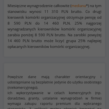
Miesięczne wynagrodzenie całkowite (
mediana
*) na tym
stanowisku wynosi
11 310
PLN brutto. Co drugi
kierownik komórki organizacyjnej otrzymuje pensję od
8 590
PLN do
14 460
PLN. 25% najgorzej
wynagradzanych kierowników komórki organizacyjnej
zarabia poniżej
8 590
PLN brutto. Na zarobki powyżej
14 460
PLN brutto może liczyć grupa 25% najlepiej
opłacanych kierowników komórki organizacyjnej.
Powyższe dane mają charakter orientacyjny i
udostępniane są bezpłatnie jedynie do użytku osobistego
(niekomercyjnego).
Ich wykorzystywanie w celach komercyjnych (np.
doradztwo, granty, ustalanie wynagrodzeń w firmie)
wymaga zakupu raportu premium dla wybranego
stanowiska. Z aplikacji można również korzystać po