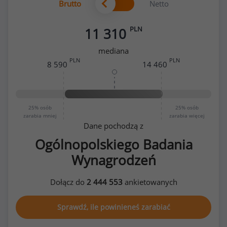
Brutto
Netto
PLN
11 310
mediana
PLN
PLN
8 590
14 460
25%
osób
25%
osób
zarabia mniej
zarabia więcej
Dane pochodzą z
Ogólnopolskiego Badania
Wynagrodzeń
Dołącz do
2 444 553
ankietowanych
Sprawdź, ile powinieneś zarabiać