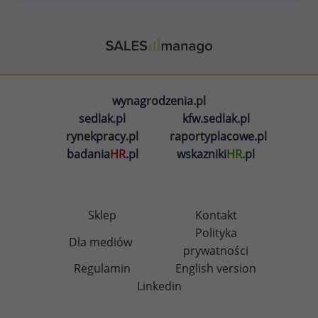
wynagrodzenia.pl
sedlak.pl
kfw.sedlak.pl
rynekpracy.pl
raportyplacowe.pl
badania
HR
.pl
wskazniki
HR
.pl
Sklep
Kontakt
Polityka
Dla mediów
prywatności
Regulamin
English version
Linkedin