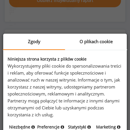
Odbierz indywidualny raport
Rozkład płci na stanowisku kierownik komórki
Zgody
O plikach cookie
organizacyjnej
Niniejsza strona korzysta z plików cookie
Wykorzystujemy pliki cookie do spersonalizowania treści
i reklam, aby oferować funkcje społecznościowe i
46
%
54
%
analizować ruch w naszej witrynie. Informacje o tym, jak
korzystasz z naszej witryny, udostępniamy partnerom
społecznościowym, reklamowym i analitycznym.
Partnerzy mogą połączyć te informacje z innymi danymi
otrzymanymi od Ciebie lub uzyskanymi podczas
Kobiety
Mężczyźni
27
32
korzystania z ich usług.
Niezbędne
Preferencje
Statystyki
Marketing