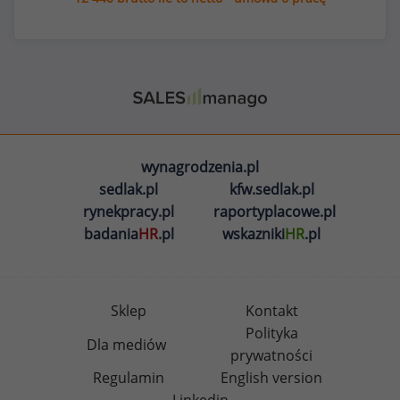
wynagrodzenia.pl
sedlak.pl
kfw.sedlak.pl
rynekpracy.pl
raportyplacowe.pl
badania
HR
.pl
wskazniki
HR
.pl
Sklep
Kontakt
Polityka
Dla mediów
prywatności
Regulamin
English version