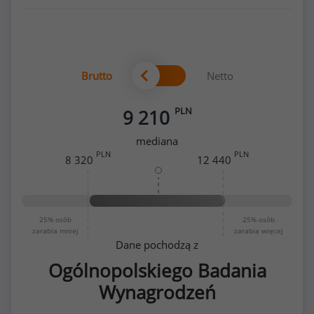
Brutto
Netto
PLN
9 210
mediana
PLN
PLN
8 320
12 440
25%
osób
25%
osób
zarabia mniej
zarabia więcej
Dane pochodzą z
Ogólnopolskiego Badania
Wynagrodzeń