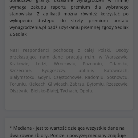
doradztwo, granty, ustalanie wynagrodzeń w firmie)
wymaga zakupu raportu premium dla wybranego
stanowiska. Z aplikacji można również korzystać po
wykupeniu dostępu do strefy premium portalu
wynagrodzenia.pl bądź uzyskaniu pisemnej zgody Sedlak
Sedlak
&
Nasi respondenci pochodzą z całej Polski. Osoby
przekazujące nam dane pracują m.in. w Warszawie,
Krakowie, Łodzi, Wrocławiu, Poznaniu, Gdańsku,
Szczecinie, Bydgoszczy, Lublinie, Katowicach,
Białymstoku, Gdyni, Częstochowie, Radomiu, Sosnowcu,
Toruniu, Kielcach, Gliwicach, Zabrzu, Bytomiu, Rzeszowie,
Olsztynie, Bielsko-Białej, Tychach, Opolu.
* Mediana - jest to wartość dzieląca wszystkie dane na
dwa równe zbiory. Poniżej i powyżej mediany znajduje