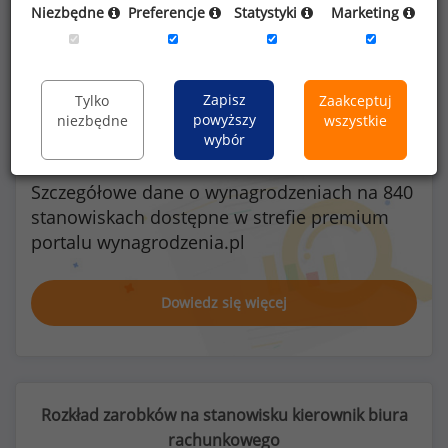
Niezbędne
Preferencje
Statystyki
Marketing
Kobiety
Mężczyźni
21
0
Zapisz
Tylko
Zaakceptuj
powyższy
niezbędne
wszystkie
wybór
Szczegółowe dane o wynagrodzeniach na 840
stanowiskach
dostępne w strefie premium
portalu wynagrodzenia.pl
Dowiedz się więcej
Rozkład zarobków na stanowisku kierownik biura
rachunkowego