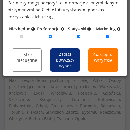
Partnerzy mogą połączyć te informacje z innymi danymi
otrzymanymi od Ciebie lub uzyskanymi podczas
Szczegółowe dane o wynagrodzeniach na 840
korzystania z ich usług.
stanowiskach
dostępne w strefie premium
Niezbędne
Preferencje
Statystyki
Marketing
portalu wynagrodzenia.pl
Dowiedz się więcej
Zapisz
Tylko
Zaakceptuj
powyższy
niezbędne
wszystkie
wybór
Nasi respondenci pochodzą z całej Polski. Osoby
przekazujące nam dane pracują m.in. w Warszawie,
Krakowie, Łodzi, Wrocławiu, Poznaniu, Gdańsku,
Szczecinie, Bydgoszczy, Lublinie, Katowicach,
Białymstoku, Gdyni, Częstochowie, Radomiu, Sosnowcu,
Toruniu, Kielcach, Gliwicach, Zabrzu, Bytomiu, Rzeszowie,
Olsztynie, Bielsko-Białej, Tychach, Opolu.