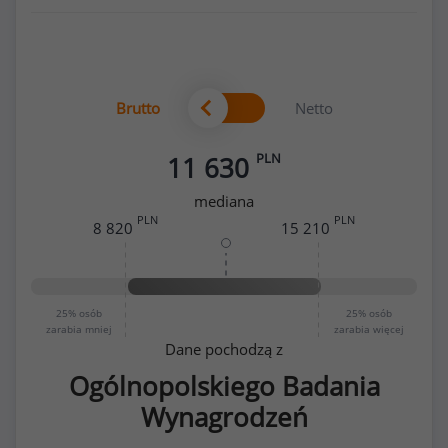
Brutto
Netto
PLN
11 630
mediana
PLN
PLN
8 820
15 210
25%
osób
25%
osób
zarabia mniej
zarabia więcej
Dane pochodzą z
Ogólnopolskiego Badania
Wynagrodzeń