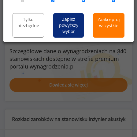
Kobiety
Mężczyźni
1
23
Zapisz
Tylko
Zaakceptuj
powyższy
niezbędne
wszystkie
wybór
Szczegółowe dane o wynagrodzeniach na 840
stanowiskach
dostępne w strefie premium
portalu wynagrodzenia.pl
Dowiedz się więcej
Rozkład zarobków na stanowisku inżynier akustyk