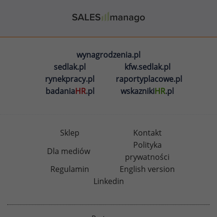
wynagrodzenia.pl
sedlak.pl
kfw.sedlak.pl
rynekpracy.pl
raportyplacowe.pl
badania
HR
.pl
wskazniki
HR
.pl
Sklep
Kontakt
Polityka
Dla mediów
prywatności
Regulamin
English version
Linkedin