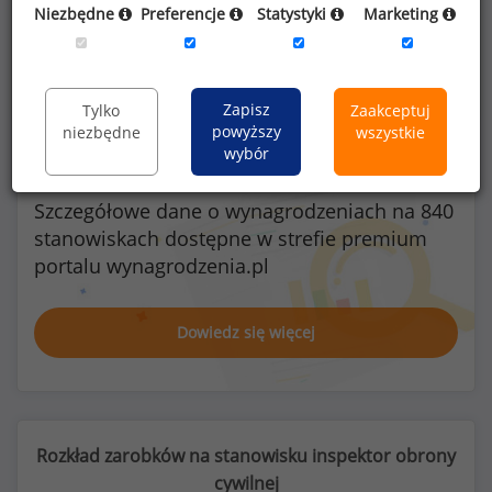
Niezbędne
Preferencje
Statystyki
Marketing
Kobiety
Mężczyźni
5
9
Zapisz
Tylko
Zaakceptuj
powyższy
niezbędne
wszystkie
wybór
Szczegółowe dane o wynagrodzeniach na 840
stanowiskach
dostępne w strefie premium
portalu wynagrodzenia.pl
Dowiedz się więcej
Rozkład zarobków na stanowisku inspektor obrony
cywilnej