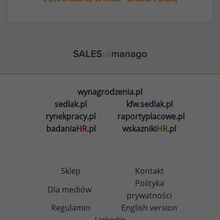
wynagrodzenia.pl
sedlak.pl
kfw.sedlak.pl
rynekpracy.pl
raportyplacowe.pl
badania
HR
.pl
wskazniki
HR
.pl
Sklep
Kontakt
Polityka
Dla mediów
prywatności
Regulamin
English version