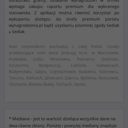
doradztwo, granty, ustalanie wynagrodzeń w firmie)
wymaga zakupu raportu premium dla wybranego
stanowiska. Z aplikacji można również korzystać po
wykupeniu dostępu do strefy premium portalu
wynagrodzenia.pl bądź uzyskaniu pisemnej zgody Sedlak
Sedlak
&
Nasi respondenci pochodzą z całej Polski. Osoby
przekazujące nam dane pracują m.in. w Warszawie,
Krakowie, Łodzi, Wrocławiu, Poznaniu, Gdańsku,
Szczecinie, Bydgoszczy, Lublinie, Katowicach,
Białymstoku, Gdyni, Częstochowie, Radomiu, Sosnowcu,
Toruniu, Kielcach, Gliwicach, Zabrzu, Bytomiu, Rzeszowie,
Olsztynie, Bielsko-Białej, Tychach, Opolu.
* Mediana - jest to wartość dzieląca wszystkie dane na
dwa równe zbiory. Poniżej i powyżej mediany znajduje