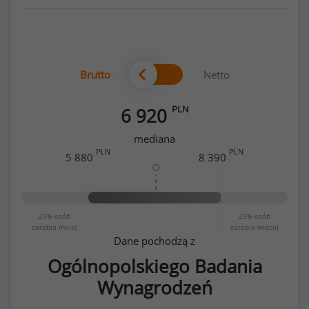
Brutto
Netto
PLN
6 920
mediana
PLN
PLN
5 880
8 390
25%
osób
25%
osób
zarabia mniej
zarabia więcej
Dane pochodzą z
Ogólnopolskiego Badania
Wynagrodzeń