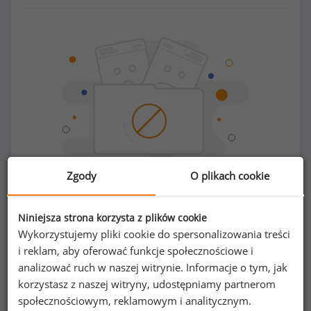
Zgody
O plikach cookie
Chcesz porównać swoje zarobki z innymi?
Niniejsza strona korzysta z plików cookie
Wykorzystujemy pliki cookie do spersonalizowania treści
i reklam, aby oferować funkcje społecznościowe i
Sprawdź ile powinieneś zarabiać
analizować ruch w naszej witrynie. Informacje o tym, jak
korzystasz z naszej witryny, udostępniamy partnerom
społecznościowym, reklamowym i analitycznym.