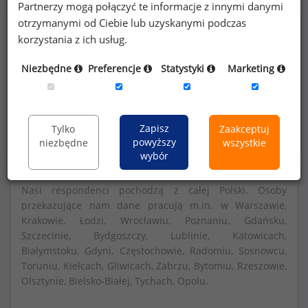
Partnerzy mogą połączyć te informacje z innymi danymi
otrzymanymi od Ciebie lub uzyskanymi podczas
Szczegółowe dane o wynagrodzeniach na 840
korzystania z ich usług.
stanowiskach
dostępne w strefie premium
Niezbędne
Preferencje
Statystyki
Marketing
portalu wynagrodzenia.pl
Dowiedz się więcej
Zapisz
Tylko
Zaakceptuj
powyższy
niezbędne
wszystkie
wybór
Nasi respondenci pochodzą z całej Polski. Osoby
przekazujące nam dane pracują m.in. w Warszawie,
Krakowie, Łodzi, Wrocławiu, Poznaniu, Gdańsku,
Szczecinie, Bydgoszczy, Lublinie, Katowicach,
Białymstoku, Gdyni, Częstochowie, Radomiu, Sosnowcu,
Toruniu, Kielcach, Gliwicach, Zabrzu, Bytomiu, Rzeszowie,
Olsztynie, Bielsko-Białej, Tychach, Opolu.