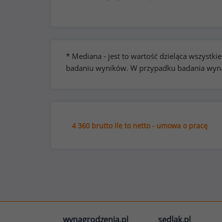
* Mediana - jest to wartość dzieląca wszyst
badaniu wyników. W przypadku badania wynag
4 360 brutto ile to netto - umowa o pracę
wynagrodzenia.pl
sedlak.pl