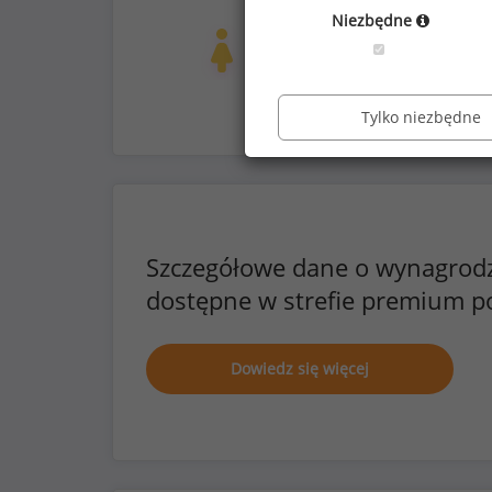
możliwość pracy zdalnej
Niezbędne
Kobiety
Mężc
5
5
Tylko niezbędne
Szczegółowe dane o wynagrod
dostępne w strefie premium p
Dowiedz się więcej