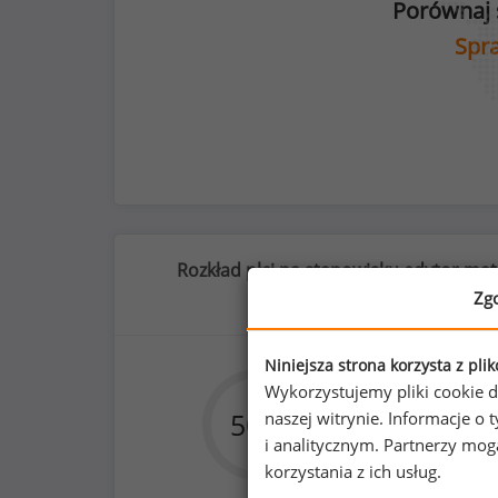
Porównaj 
Spra
Rozkład płci na stanowisku edytor mat
źródłowych
Zg
Niniejsza strona korzysta z pli
Wykorzystujemy pliki cookie d
60
%
50
%
50
naszej witrynie. Informacje 
i analitycznym. Partnerzy mo
korzystania z ich usług.