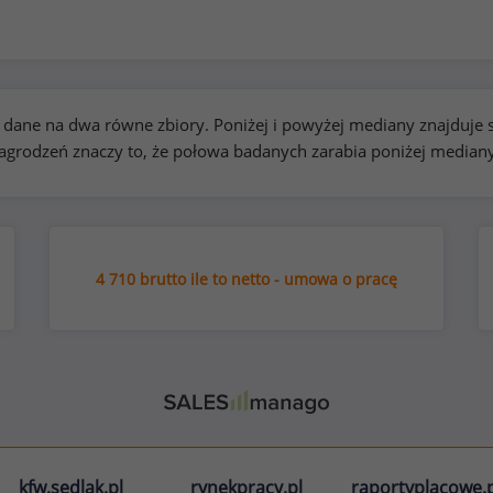
kie dane na dwa równe zbiory. Poniżej i powyżej mediany znajduj
rodzeń znaczy to, że połowa badanych zarabia poniżej median
4 710 brutto ile to netto - umowa o pracę
kfw.sedlak.pl
rynekpracy.pl
raportyplacowe.p