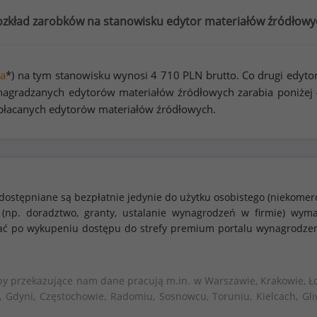
ozkład zarobków na stanowisku edytor materiałów źródłowy
a
*) na tym stanowisku wynosi
4 710
PLN brutto. Co drugi edyto
agradzanych edytorów materiałów źródłowych zarabia poniżej
opłacanych edytorów materiałów źródłowych.
dostępniane są bezpłatnie jedynie do użytku osobistego (niekomer
 (np. doradztwo, granty, ustalanie wynagrodzeń w firmie) w
stać po wykupeniu dostępu do strefy premium portalu wynagrodze
by przekazujące nam dane pracują m.in. w Warszawie, Krakowie, Ło
, Gdyni, Częstochowie, Radomiu, Sosnowcu, Toruniu, Kielcach, Gli