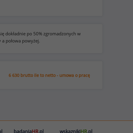
e się dokładnie po 50% zgromadzonych w
y a połowa powyżej.
6 630 brutto ile to netto - umowa o pracę
l
badania
HR
.pl
wskazniki
HR
.pl