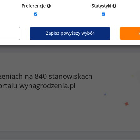
karnety na siłow
Preferencje
Statystyki
zyźni
Zapisz powyższy wybór
zeniach na 840 stanowiskach
ortalu wynagrodzenia.pl