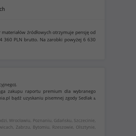
ch
r materiałów źródłowych otrzymuje pensję od
4 360
PLN brutto. Na zarobki powyżej
6 630
cyjnego).
ymaga zakupu raportu premium dla wybranego
nia.pl bądź uzyskaniu pisemnej zgody Sedlak
&
dzi, Wrocławiu, Poznaniu, Gdańsku, Szczecinie,
wicach, Zabrzu, Bytomiu, Rzeszowie, Olsztynie,