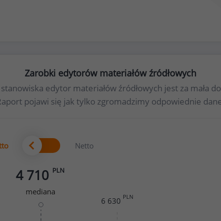
Zarobki edytorów materiałów źródłowych
la stanowiska edytor materiałów źródłowych jest za mała
Raport pojawi się jak tylko zgromadzimy odpowiednie dane
tto
Netto
PLN
4 710
mediana
PLN
6 630