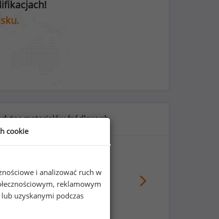
fikacjach!
isku.
edytor materiałów źródłowych
ch cookie
cznościowe i analizować ruch w
50
%
 społecznościowym, reklamowym
e lub uzyskanymi podczas