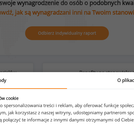
swoje wynagrodzenie do osób o podobnych kwali
wdź, jak są wynagradzani inni na Twoim stanow
Odbierz indywidualny raport
eriałów
Benefity na stanowisku 
ody
O plika
ków cookie
o spersonalizowania treści i reklam, aby oferować funkcje społe
%
o tym, jak korzystasz z naszej witryny, udostępniamy partnerom
gą połączyć te informacje z innymi danymi otrzymanymi od Ciebi