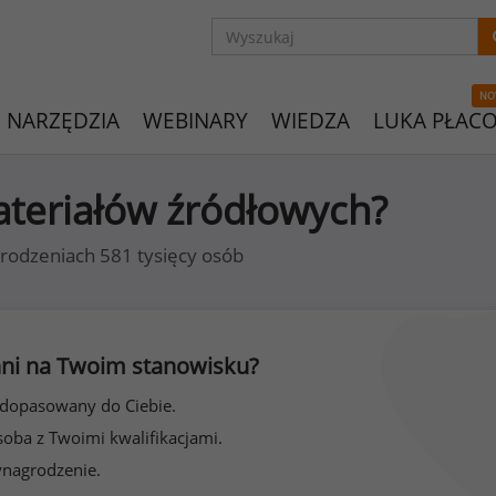
NO
NARZĘDZIA
WEBINARY
WIEDZA
LUKA PŁAC
materiałów źródłowych?
rodzeniach 581 tysięcy osób
 inni na Twoim stanowisku?
 dopasowany do Ciebie.
soba z Twoimi kwalifikacjami.
ynagrodzenie.