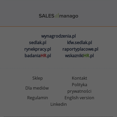
wynagrodzenia.pl
sedlak.pl
kfw.sedlak.pl
rynekpracy.pl
raportyplacowe.pl
badania
HR
.pl
wskazniki
HR
.pl
Sklep
Kontakt
Polityka
Dla mediów
prywatności
Regulamin
English version
Linkedin