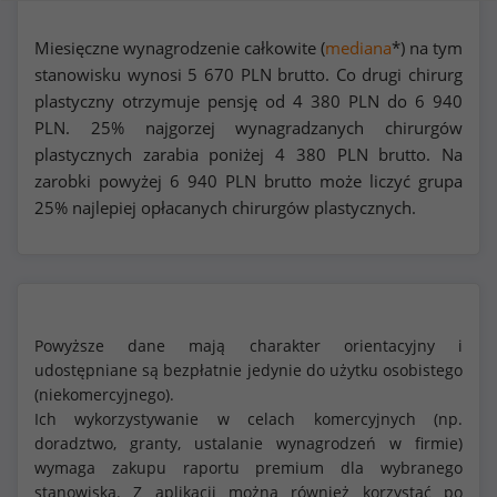
Miesięczne wynagrodzenie całkowite (
mediana
*) na tym
stanowisku wynosi
5 670
PLN brutto. Co drugi chirurg
plastyczny otrzymuje pensję od
4 380
PLN do
6 940
PLN. 25% najgorzej wynagradzanych chirurgów
plastycznych zarabia poniżej
4 380
PLN brutto. Na
zarobki powyżej
6 940
PLN brutto może liczyć grupa
25% najlepiej opłacanych chirurgów plastycznych.
Powyższe dane mają charakter orientacyjny i
udostępniane są bezpłatnie jedynie do użytku osobistego
(niekomercyjnego).
Ich wykorzystywanie w celach komercyjnych (np.
doradztwo, granty, ustalanie wynagrodzeń w firmie)
wymaga zakupu raportu premium dla wybranego
stanowiska. Z aplikacji można również korzystać po