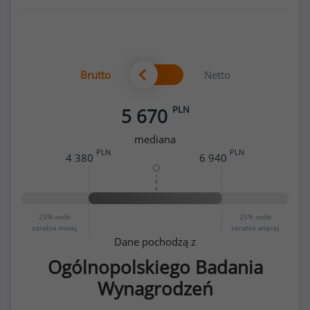
Brutto
Netto
PLN
5 670
mediana
PLN
PLN
4 380
6 940
25%
osób
25%
osób
zarabia mniej
zarabia więcej
Dane pochodzą z
Ogólnopolskiego Badania
Wynagrodzeń