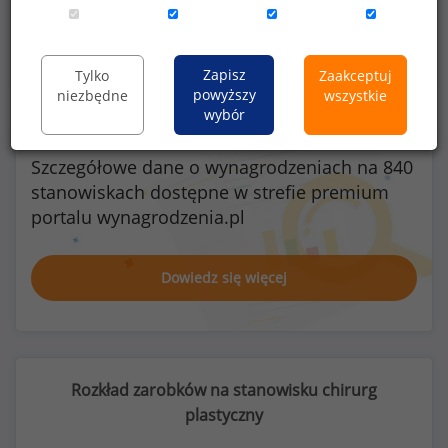
Kobiety
Mężczyźni
6
4
Zapisz
Tylko
Zaakceptuj
powyższy
niezbędne
wszystkie
wybór
Szczegółowe dane o wynagrodzeniach na 840
stanowiskach
dostępne w strefie premium
portalu wynagrodzenia.pl
Dowiedz się więcej
Rozkład zarobków na stanowisku chirurg
plastyczny