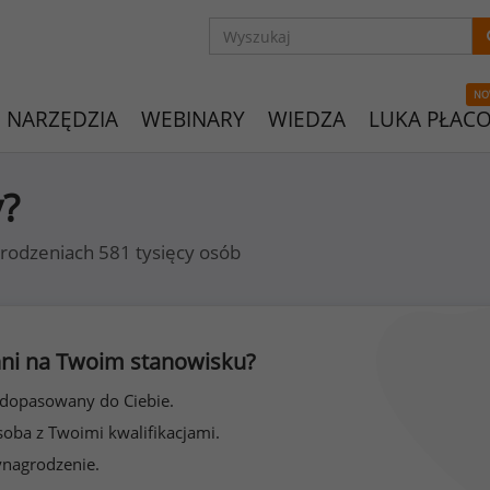
NO
NARZĘDZIA
WEBINARY
WIEDZA
LUKA PŁAC
y?
rodzeniach 581 tysięcy osób
 inni na Twoim stanowisku?
 dopasowany do Ciebie.
soba z Twoimi kwalifikacjami.
ynagrodzenie.