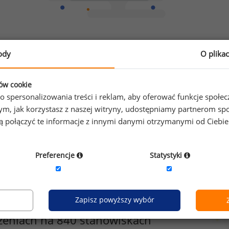
Chcesz porównać swoje zarobki z innymi?
ody
O plika
Sprawdź ile powinieneś zarabiać
ków cookie
o spersonalizowania treści i reklam, aby oferować funkcje społe
o tym, jak korzystasz z naszej witryny, udostępniamy partnerom
gą połączyć te informacje z innymi danymi otrzymanymi od Ciebi
Preferencje
Statystyki
Zapisz powyższy wybór
zeniach na 840 stanowiskach