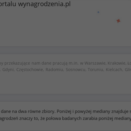
ortalu wynagrodzenia.pl
by przekazujące nam dane pracują m.in. w Warszawie, Krakowie, Ło
, Gdyni, Częstochowie, Radomiu, Sosnowcu, Toruniu, Kielcach, Gli
kie dane na dwa równe zbiory. Poniżej i powyżej mediany znajduj
rodzeń znaczy to, że połowa badanych zarabia poniżej median