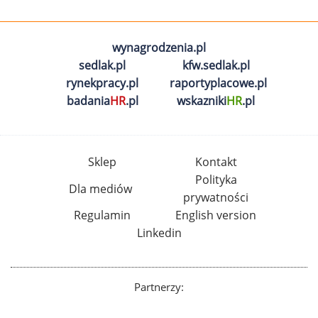
wynagrodzenia.pl
sedlak.pl
kfw.sedlak.pl
rynekpracy.pl
raportyplacowe.pl
badania
HR
.pl
wskazniki
HR
.pl
Sklep
Kontakt
Polityka
Dla mediów
prywatności
Regulamin
English version
Linkedin
Partnerzy: