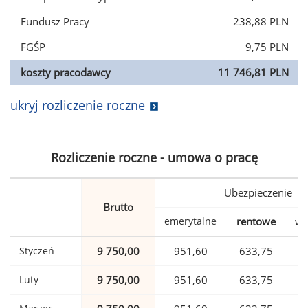
Fundusz Pracy
238,88 PLN
FGŚP
9,75 PLN
koszty pracodawcy
11 746,81 PLN
ukryj rozliczenie roczne
Rozliczenie roczne - umowa o pracę
Ubezpieczenie
Brutto
emerytalne
rentowe
wy
Styczeń
9 750,00
951,60
633,75
Luty
9 750,00
951,60
633,75