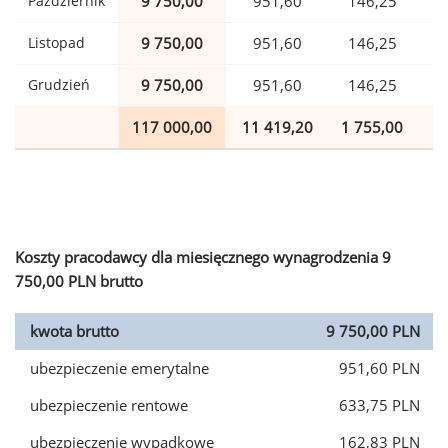
Październik
9 750,00
951,60
146,25
Listopad
9 750,00
951,60
146,25
Grudzień
9 750,00
951,60
146,25
117 000,00
11 419,20
1 755,00
2
Koszty pracodawcy dla miesięcznego wynagrodzenia 9
750,00 PLN brutto
kwota brutto
9 750,00 PLN
ubezpieczenie emerytalne
951,60 PLN
ubezpieczenie rentowe
633,75 PLN
ubezpieczenie wypadkowe
162,83 PLN